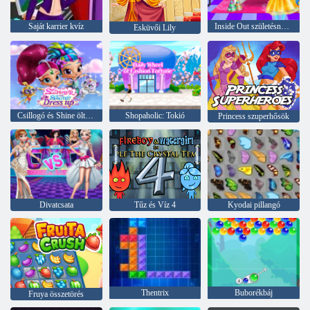
Saját karrier kvíz
Inside Out születésnapi parti
Esküvői Lily
Csillogó és Shine öltöztetős
Shopaholic: Tokió
Princess szuperhősök
Divatcsata
Tűz és Víz 4
Kyodai pillangó
Thentrix
Buborékbáj
Fruya összetörés