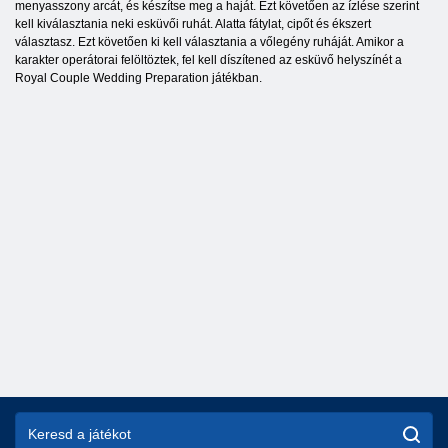
menyasszony arcát, és készítse meg a haját. Ezt követően az ízlése szerint
kell kiválasztania neki esküvői ruhát. Alatta fátylat, cipőt és ékszert
választasz. Ezt követően ki kell választania a vőlegény ruháját. Amikor a
karakter operátorai felöltöztek, fel kell díszítened az esküvő helyszínét a
Royal Couple Wedding Preparation játékban.