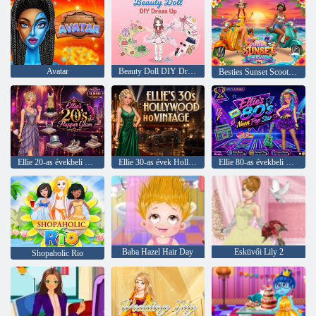
Avatar
Beauty Doll DIY Dress Up
Besties Sunset Scooter Rider
Ellie 20-as évekbeli Flapper Glamje
Ellie 30-as évek Hollywoodi évjárata
Ellie 80-as évekbeli neonpopsztárja
Baba Hazel Hair Day
Esküvői Lily 2
Shopaholic Rio