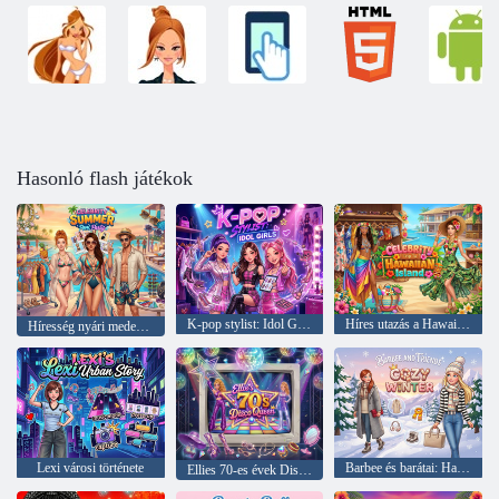
Hasonló flash játékok
K-pop stylist: Idol Girls
Híres utazás a Hawaii-szigetre
Híresség nyári medenceparti
Lexi városi története
Barbee és barátai: Hangulatos tél
Ellies 70-es évek Disco Queen