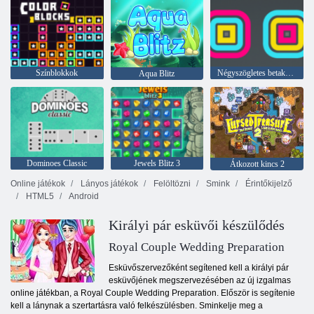
Színblokkok
Négyszögletes betakarító
Aqua Blitz
Dominoes Classic
Jewels Blitz 3
Átkozott kincs 2
Online játékok
Lányos játékok
Felöltözni
Smink
Érintőkijelző
HTML5
Android
Királyi pár esküvői készülődés
Royal Couple Wedding Preparation
Esküvőszervezőként segítened kell a királyi pár
esküvőjének megszervezésében az új izgalmas
online játékban, a Royal Couple Wedding Preparation. Először is segítenie
kell a lánynak a szertartásra való felkészülésben. Sminkelje meg a