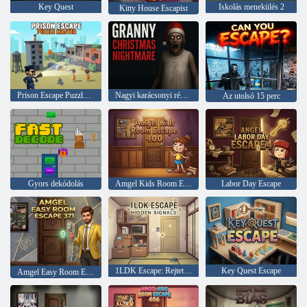
Key Quest
Iskolás menekülés 2
Kitty House Escapist
Prison Escape Puzzle Mester
Nagyi karácsonyi rémálma
Az utolsó 15 perc
Gyors dekódolás
Amgel Kids Room Escape 400
Labor Day Escape
1LDK Escape: Rejtett jelek
Key Quest Escape
Amgel Easy Room Escape 371