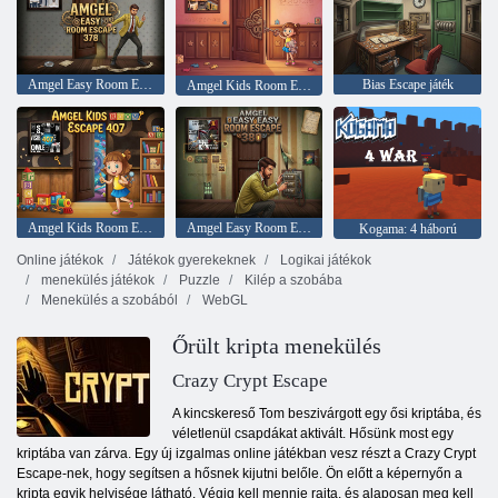
Amgel Easy Room Escape 378
Bias Escape játék
Amgel Kids Room Escape 406
Amgel Kids Room Escape 407
Amgel Easy Room Escape 380
Kogama: 4 háború
Online játékok
Játékok gyerekeknek
Logikai játékok
menekülés játékok
Puzzle
Kilép a szobába
Menekülés a szobából
WebGL
Őrült kripta menekülés
Crazy Crypt Escape
A kincskereső Tom beszivárgott egy ősi kriptába, és
véletlenül csapdákat aktivált. Hősünk most egy
kriptába van zárva. Egy új izgalmas online játékban vesz részt a Crazy Crypt
Escape-nek, hogy segítsen a hősnek kijutni belőle. Ön előtt a képernyőn a
kripta egyik helyisége látható. Végig kell mennie rajta, és alaposan meg kell