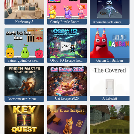
Karácsony 5
Candy Puzzle Room Escape
Anomália tartalomrekord
Színes gyümölcs szoba menekülés
Obby: IQ Escape from the Laboratory
Garten Of BanBan
Cat Escape 2026
A Lefedett
Börtönmester: Menekülési utazás