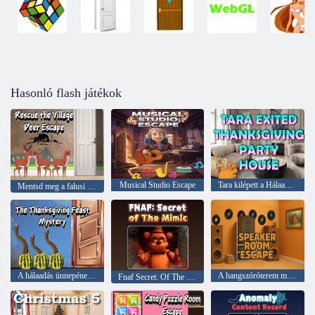
Hasonló flash játékok
Musical Studio Escape
Tara kilépett a Hálaadás Party House házából
Mentsd meg a falusi szarvas menekülést
A hálaadás ünnepének rejtélye
A hangszóróterem menekülése
Fnaf Secret: Of The Mimic