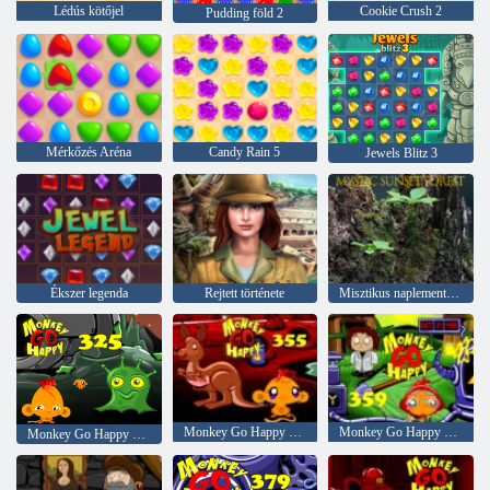
Lédús kötőjel
Cookie Crush 2
Pudding föld 2
Mérkőzés Aréna
Candy Rain 5
Jewels Blitz 3
Ékszer legenda
Rejtett története
Misztikus naplemente erdő
Monkey Go Happy Stage 355
Monkey Go Happy Stage 359
Monkey Go Happy Stage 325