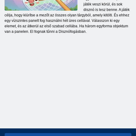
játék veszi körül, és sok
disznó is lesz benne. A játék
célja, hogy kiürítse a mezőt az összes olyan tárgyból, amely kitölti. És ehhez
egy vízszintes panelt fog használni hét üres cellával. Válasszon ki egy
elemet, és az átkerül az első szabad cellába. Ha három egyforma objektum
van a panelen. El fognak tűnni a Disznófogásban.