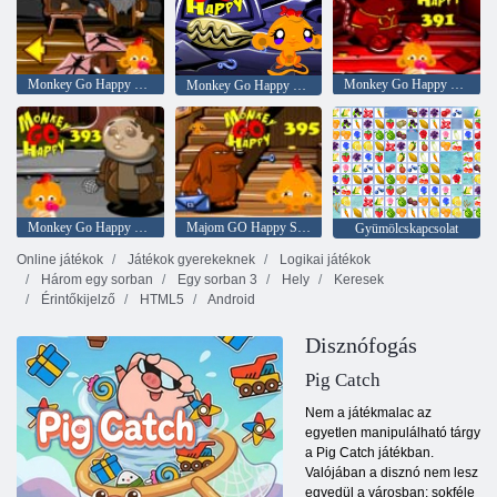
Monkey Go Happy Stage 371
Monkey Go Happy Stage 391
Monkey Go Happy Stage 379
Monkey Go Happy Stage 393
Majom GO Happy Stage 395
Gyümölcskapcsolat
Online játékok
Játékok gyerekeknek
Logikai játékok
Három egy sorban
Egy sorban 3
Hely
Keresek
Érintőkijelző
HTML5
Android
Disznófogás
Pig Catch
Nem a játékmalac az
egyetlen manipulálható tárgy
a Pig Catch játékban.
Valójában a disznó nem lesz
egyedül a városban; sokféle