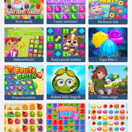
Kerti mesék
Candy mérkőzés!
Medencés buli
Játékmérkőzés!
Kutya puzzle történet
Aqua Blitz 2
Kaland lédús bogyók
Cirmos sziget
Fruya összetörés