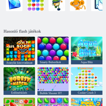
Hasonló flash játékok
Smarty Buborékok Xmas Edition
Aqua Blitz
Aranyláz kincsvadászat
Erdőmérkőzés
Cookie Crush 3
Bubble Shooter HTML5