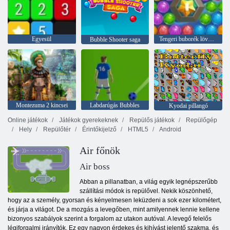
Egyesül
Tengeri buborék lövöldözős
Bubble Shooter saga
Montezuma 2 kincsei
Labdarúgás Bubbles
Kyodai pillangó
Online játékok
Játékok gyerekeknek
Repülős játékok
Repülőgép
Hely
Repülőtér
Érintőkijelző
HTML5
Android
Air főnök
Air boss
Abban a pillanatban, a világ egyik legnépszerűbb
szállítási módok is repülővel. Nekik köszönhető,
hogy az a személy, gyorsan és kényelmesen leküzdeni a sok ezer kilométert,
és járja a világot. De a mozgás a levegőben, mint amilyennek lennie kellene
bizonyos szabályok szerint a forgalom az utakon autóval. A levegő felelős
légiforgalmi irányítók. Ez egy nagyon érdekes és kihívást jelentő szakma, és