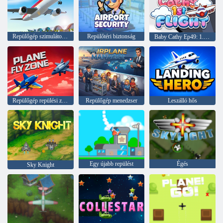
Repülőgép szimulátor játék
Repülőtéri biztonság
Baby Cathy Ep49: 1. repülés
Repülőgép repülési zóna
Repülőgép menedzser
Leszálló hős
Egy újabb repülést
Égés
Sky Knight