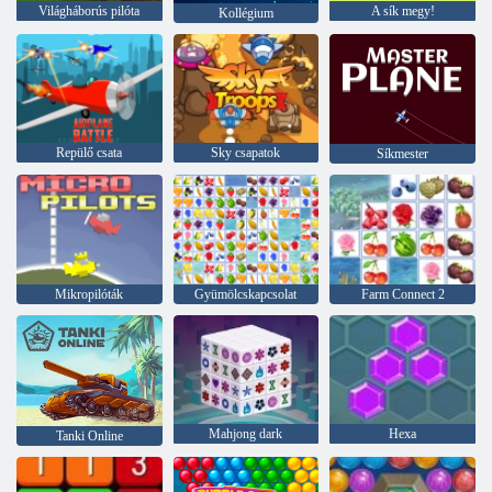
Világháborús pilóta
A sík megy!
Kollégium
Repülő csata
Sky csapatok
Síkmester
Mikropilóták
Gyümölcskapcsolat
Farm Connect 2
Mahjong dark
Hexa
Tanki Online