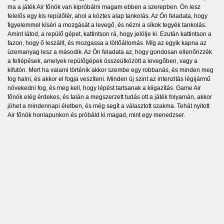
ma a játék Air főnök van kipróbálni magam ebben a szerepben. Ön lesz
felelős egy kis repülőtér, ahol a köztes alap tankolás. Az Ön feladata, hogy
figyelemmel kíséri a mozgását a levegő, és nézni a síkok tegyék tankolás.
Amint látod, a repülő gépet, kattintson rá, hogy jelölje ki. Ezután kattintson a
fazon, hogy ő leszállt, és mozgassa a töltőállomás. Míg az egyik kapna az
üzemanyag lesz a második. Az Ön feladata az, hogy gondosan ellenőrizzék
a fellépések, amelyek repülőgépek összeütközött a levegőben, vagy a
kifutón. Mert ha valami történik akkor szembe egy robbanás, és minden meg
fog halni, és akkor el fogja veszíteni. Minden új szint az intenzitás légijármű
növekedni fog, és meg kell, hogy lépést tartsanak a kiigazítás. Game Air
főnök elég érdekes, és talán a megszerzett tudás ott a játék folyamán, akkor
jöhet a mindennapi életben, és még segít a választott szakma. Tehát nyitott
Air főnök honlapunkon és próbáld ki magad, mint egy menedzser.