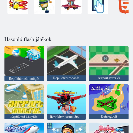
Hasonló flash játékok
Repülőtéri rohanás
Airport vezérlés
Repülőtéri zümmögés
Repülőtéri irányítás
Buta égbolt
Repülőtéri szimulátor: Sík iparmágnás