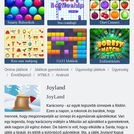
Smarty Buborékok Xmas Edition
Onet Connect
Sea csatahajó
Kris-mas mahjong
11x11 blokkok
Erdőmérkőzés
Online játékok
Játékok gyerekeknek
Ügyességi játékok
Ügyesség
Érintőkijelző
HTML5
Android
Joyland
JoyLand
Karácsony - az egyik legszebb ünnepek a földön.
Ezen a napon, a rokonok és barátok, hogy
mennek, hogy megünnepeljék az ünnepi és egymásnak ajándékokat. Van
egy legenda, hogy karácsony estéjén a Mikulás ad ajándékot a gyerekeknek,
akik nagyon jól egész évben. De bármi is volt, hogy elküldte a Santa, hogy a
játék a táskát, és kitölti a különböző ajándékok. Ma, a játék Joyland fogjuk