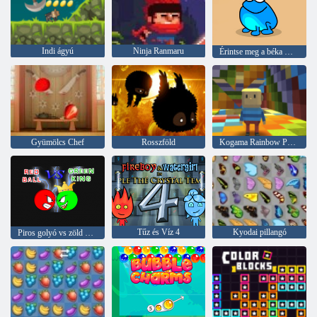
Indi ágyú
Ninja Ranmaru
Érintse meg a béka Doodle
Gyümölcs Chef
Rosszföld
Kogama Rainbow Parkour
Tűz és Víz 4
Kyodai pillangó
Piros golyó vs zöld király