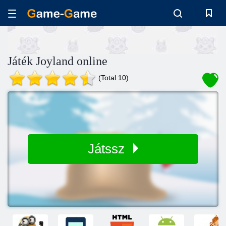
Játék Joyland online
(Total 10)
Játssz