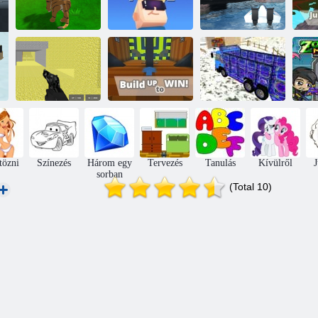
Tigris -
Kogama
Ko
szimulátor 3D
Phantom Force
Hajó szimulátor
Pixel harci
Kogama: Építs
Tehergépkocsi
Zo
multiplayer
fel győzelemre
18
tözni
Színezés
Három egy
Tervezés
Tanulás
Kívülről
sorban
(Total 10)