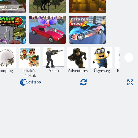
gama: Jungle
Jurassic Dino
Kogama:
Adventure
vadászat
Cubacraft
mbie Mission
Légy autó
Városi autó
4
kaszkadőr 4
kaszkadőr 2
Jumping
kirakós
Akció
Adventures
Ügyesség
Karácsony
játékok
Sötétebb