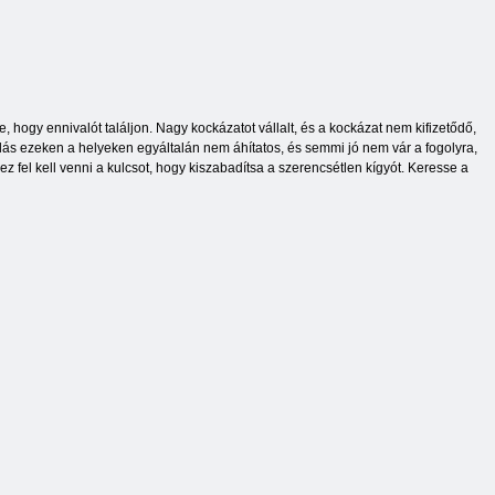
 hogy ennivalót találjon. Nagy kockázatot vállalt, és a kockázat nem kifizetődő,
lás ezeken a helyeken egyáltalán nem áhítatos, és semmi jó nem vár a fogolyra,
ez fel kell venni a kulcsot, hogy kiszabadítsa a szerencsétlen kígyót. Keresse a