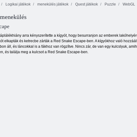
Logikai játékok
menekülés játékok
Quest játékok
Puzzle
WebGL
 menekülés
Konyhai
Dominoes
mahjong
Classic
Mérkőzés Aréna
cape
áplálékhiány arra kényszerítette a kígyót, hogy besurranjon az emberek lakóhelyére,
kót elkapták és ketrecbe zárták a Red Snake Escape-ben. A kígyókhoz való hozzáál
n áll, és láncokkal is a fákhoz van rögzítve. Nincs zár, de van egy kulcslyuk, amih
en, és találja meg a kulcsot a Red Snake Escape-ben.