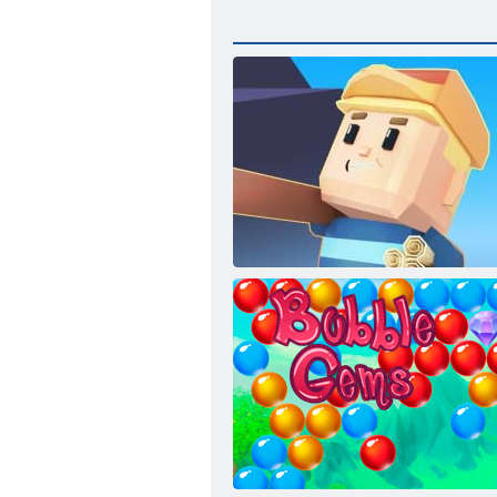
Kogama: hegymászó