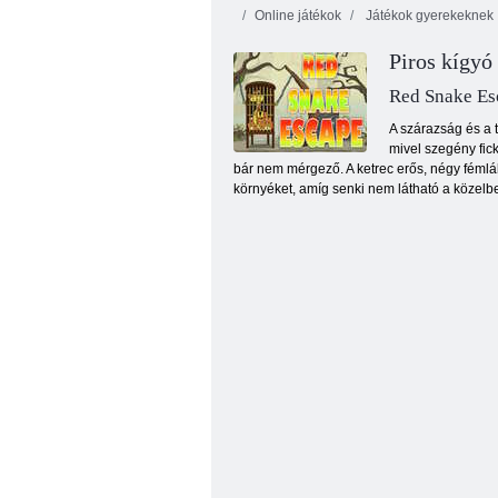
Online játékok
Játékok gyerekeknek
Piros kígyó
Red Snake Es
A szárazság és a t
mivel szegény fic
bár nem mérgező. A ketrec erős, négy fémlábo
Buborék gémes
környéket, amíg senki nem látható a közelb