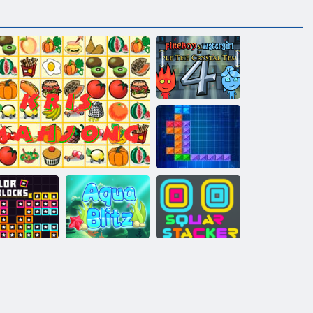
Tűz és Víz 4
Thentrix
Négyszögletes
zínblokkok
Kris Mahjong
Aqua Blitz
betakarító