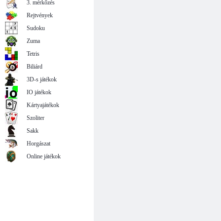
3. mérkőzés
Rejtvények
Sudoku
Zuma
Tetris
Biliárd
3D-s játékok
IO játékok
Kártyajátékok
Szoliter
Sakk
Horgászat
Online játékok