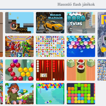
Hasonló flash játékok
Pokol
Robo verseny
Robo ikrek
Epikus
Végtelen
Robotverseny
Gyümölcskapcsolat
Bubbles
Bubble Shooter
Backgammon
Sushi
saga
klasszikus
backgammon