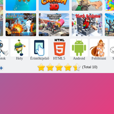
Torony
Divatos búvár
Tower Crash 3D
összetörni
Z
Sandbox:
Autó Crusher
G
Particle World
Simulator
Blokkszobrász
Te
otok
Hely
Érintőkijelző
HTML5
Android
Felöltözni
S
(Total 10)