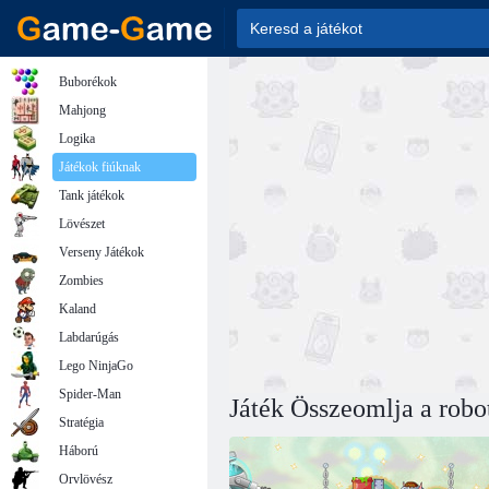
Buborékok
Mahjong
Logika
Játékok fiúknak
Tank játékok
Lövészet
Verseny Játékok
Zombies
Kaland
Labdarúgás
Lego NinjaGo
Spider-Man
Játék Összeomlja a robot
Stratégia
Háború
Orvlövész