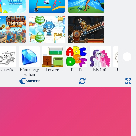
Break Ragdoll
sákos torony
Master
Backslash Slash
Mod Bomb
st homokozó
Bombázz 2
Kanoniac indító
zínezés
Három egy
Tervezés
Tanulás
Kívülről
Jumping
sorban
Sötétebb