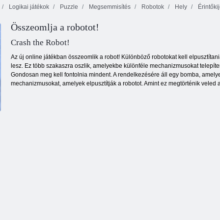
Logikai játékok
Puzzle
Megsemmisítés
Robotok
Hely
Érintőki
Összeomlja a robotot!
Tizenegy
Cirmos sziget
Buborékbáj
tizenegy
Crash the Robot!
Az új online játékban összeomlik a robot! Különböző robotokat kell elpusztítani
lesz. Ez több szakaszra oszlik, amelyekbe különféle mechanizmusokat telepíten
Gondosan meg kell fontolnia mindent. A rendelkezésére áll egy bomba, amelye
mechanizmusokat, amelyek elpusztítják a robotot. Amint ez megtörténik veled 