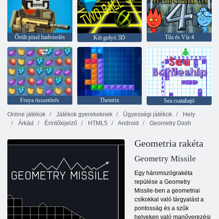
Őrült pixel hadviselés
Tűz és Víz 4
Két golyó 3D
Fruya összetörés
Thentrix
Sea csatahajó
Online játékok
Játékok gyerekeknek
Ügyességi játékok
Hely
Árkád
Érintőkijelző
HTML5
Android
Geometry Dash
Geometria rakéta
Geometry Missile
Egy háromszögrakéta
repülése a Geometry
Missile-ben a geometriai
csíkokkal való tárgyalást a
pontosság és a szűk
helyeken való manőverezési