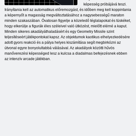
képesség próbájává teszi.
Irányítania kell az automatikus előremozgást, és időben meg kell koppintania
a képernyőt a magasság megváltoztatásához a nagysebességű maraton
minden szakaszában. Óvatosan figyelje a közeledő téglalapokat és tüskéket,
hogy elkerülje a figurák éles széleivel való ütközést, mielőtt elérné a kaput.
Minden sikeres akadályáthaladásért és egy Geometry Missile szint
teljesítéseért játékpontokat kapsz. Az objektumok kaotikus elhelyezkedésére
adott gyors reakció és a pálya helyes kiszámítása segít megbirkózni az
útvonal egyre bonyolultabbá válásával. Az akadályok közötti hűvös
manőverezési képességed lesz a kulcsa a diadalmas befejezésnek ebben
az intenzív arcade játékban.