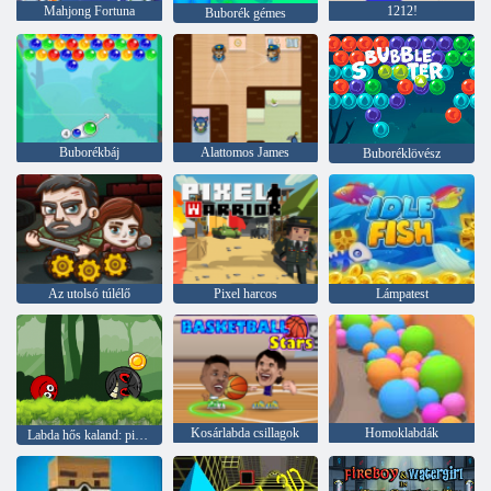
Mahjong Fortuna
1212!
Buborék gémes
Buborékbáj
Alattomos James
Buboréklövész
Az utolsó túlélő
Pixel harcos
Lámpatest
Kosárlabda csillagok
Homoklabdák
Labda hős kaland: piros ugráló labda