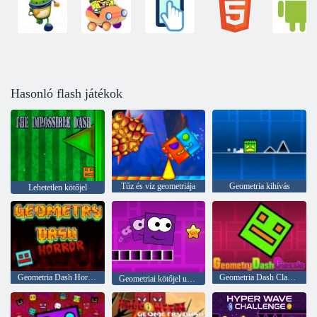
Hasonló flash játékok
Tűz és víz geometriája
Geometria kihívás
Lehetetlen kötőjel
Geometria Dash Horror
Geometria Dash Classic
Geometriai kötőjel ugrás