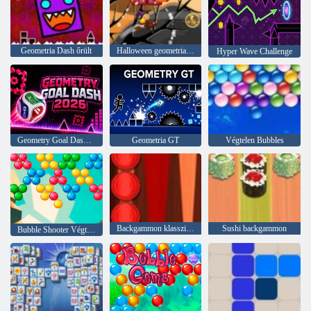
Geometria Dash őrült
Halloween geometriai kötőjel
Hyper Wave Challenge
Geometry Goal Dash 2026
Geometria GT
Végtelen Bubbles
Backgammon klasszikus
Sushi backgammon
Bubble Shooter Végtelen