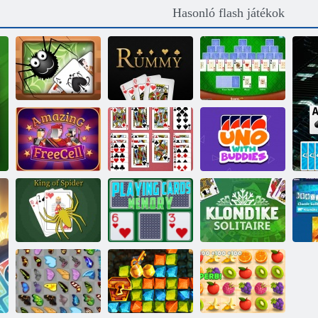
Hasonló flash játékok
Csodálatos pók
Pasziánsz tri
pasziánsz
Römi
csúcsok
Csodálatos
UNO
Freecell Solitaire
Cat Pasziánsz
Barátokkal
Pók pasziánsz
Klondike
királya
Kártya memória
pasziánsz