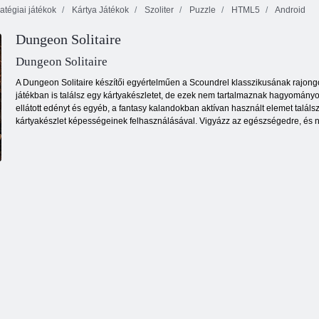
atégiai játékok
Kártya Játékok
Szoliter
Puzzle
HTML5
Android
Dungeon Solitaire
Aranyláz
Kyodai pillangó
kincsvadászat
Lédús kötőjel
Dungeon Solitaire
A Dungeon Solitaire készítői egyértelműen a Scoundrel klasszikusának rajongó
játékban is találsz egy kártyakészletet, de ezek nem tartalmaznak hagyományos k
ellátott edényt és egyéb, a fantasy kalandokban aktívan használt elemet talál
kártyakészlet képességeinek felhasználásával. Vigyázz az egészségedre, és ne 