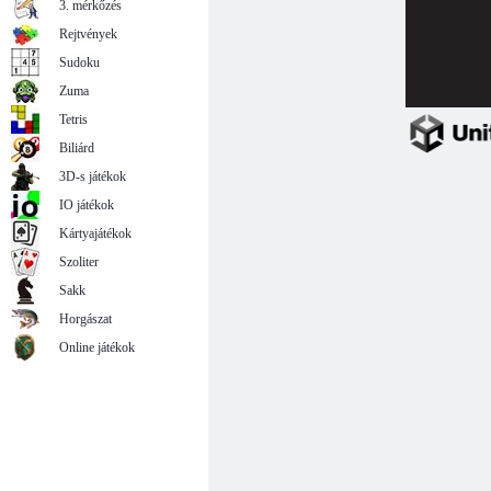
3. mérkőzés
Rejtvények
Sudoku
Zuma
Tetris
Biliárd
3D-s játékok
IO játékok
Kártyajátékok
Szoliter
Sakk
Horgászat
Online játékok