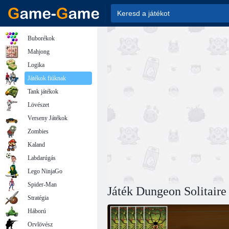
Buborékok
Mahjong
Logika
Játékok fiúknak
Tank játékok
Lövészet
Verseny Játékok
Zombies
Kaland
Labdarúgás
Lego NinjaGo
Spider-Man
Játék Dungeon Solitaire
Stratégia
Háború
Orvlövész