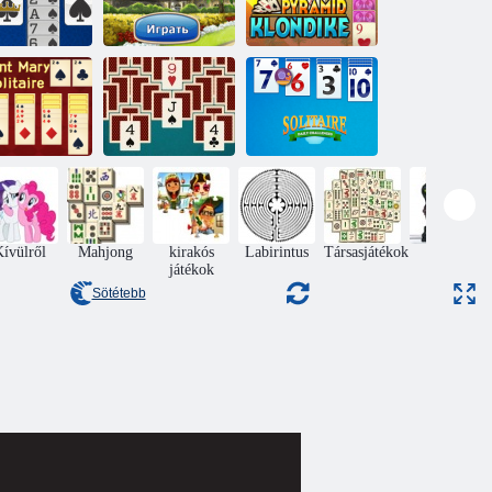
Spiderette
Sztrájkos
Piramis
Solitaire
pasziánsz
Klondike
ry Solitaire
Solitaire Daily
néni
Match Solitaire
Challenge
ívülről
Mahjong
kirakós
Labirintus
Társasjátékok
Akció
játékok
Sötétebb