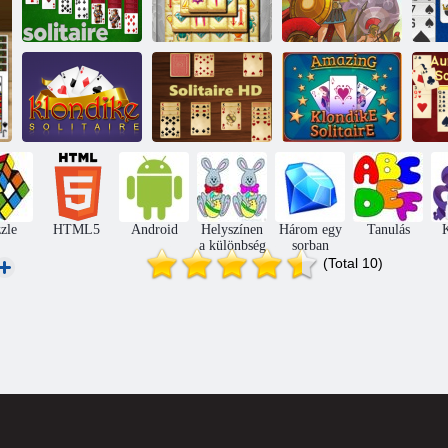
Mystic Mahjong
Szoliter
kalandok
Troy Solitaire
Csodálatos
Solitaire Quest
Klondike
Ma
klondike
Solitaire HD
Pasziánsz
zle
HTML5
Android
Helyszínen
Három egy
Tanulás
K
a különbség
sorban
(Total 10)