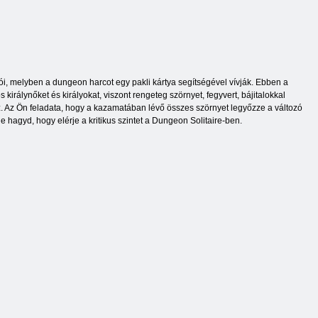
i, melyben a dungeon harcot egy pakli kártya segítségével vívják. Ebben a
irálynőket és királyokat, viszont rengeteg szörnyet, fegyvert, bájitalokkal
sz. Az Ön feladata, hogy a kazamatában lévő összes szörnyet legyőzze a változó
hagyd, hogy elérje a kritikus szintet a Dungeon Solitaire-ben.