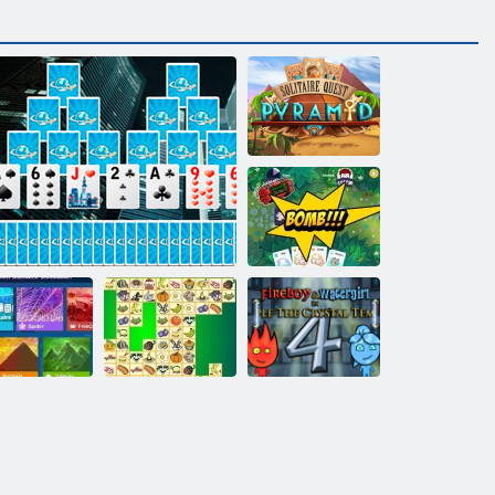
Solitaire Quest
piramis
Kitty kártyák
Microsoft
pasziánsz
gyűjtemény
Felhőkarcoló Solitaire
Kris Mahjong
Tűz és Víz 4