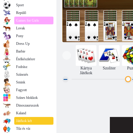
Sport
Repülő
Games for Girls
Lovak
Pony
Dress Up
Barbie
Ételkészítésre
Fodrász
Kártya
Szoliter
Puz
Játékok
Színezés
Smink
Fagyott
Pókszáltó
Színes blokkok
Dinoszauruszok
Kaland
Játékok két
Tűz és víz