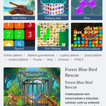
Tanki Online
Hexa
Mahjong dark
Egyesül
Kris Mahjong
Aranyláz kincsvadászat
Online játékok
Játékok gyerekeknek
Logikai játékok
Quest játékok
kirakós játékok
Puzzle
Hely
Keresek
HTML5
Forest Blue Bird
Rescue
Forest Blue Bird
Rescue
A kékmadarak nem
szerencsések a tollazatuk
színével, ezért az emberek