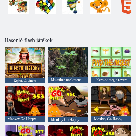
Hasonló flash játékok
Misztikus naplemente erdő
Keresse meg a rovart
Rejtett története
Monkey Go Happy Stage 353
Monkey Go Happy Stage 371
Monkey Go Happy Stage 361