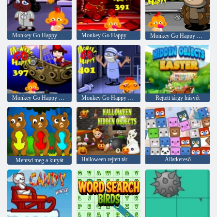
Monkey Go Happy Stage 377
Monkey Go Happy Stage 391
Monkey Go Happy Stage 393
Monkey Go Happy Stage 397
Monkey Go Happy Stage 401
Rejtett tárgy húsvét
Halloween rejtett tárgyak
Állatkereső
Mentsd meg a kutyát