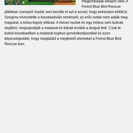
megpróbálják elkapni őket. A
Forest Blue Bird Rescue
játékban szereplő madár sem kerülte el azt a sorsot, hogy ketrecben kötött ki.
Szegény elvesztette a kiszabadulás reményét, az erős rudak nem adják meg
magukat, a tollas fogoly elfárad. A mezei nyulak és egy mókus sem tudnak
segíteni; megsajnálják a madarat és futnak tovább a dolguk felé. Csak te
tudod kiszabadítani a madarat logikus gondolkodásoddal és azon
képességeddel, hogy megtaláld a megfelelő elemeket a Forest Blue Bird
Rescue-ban.