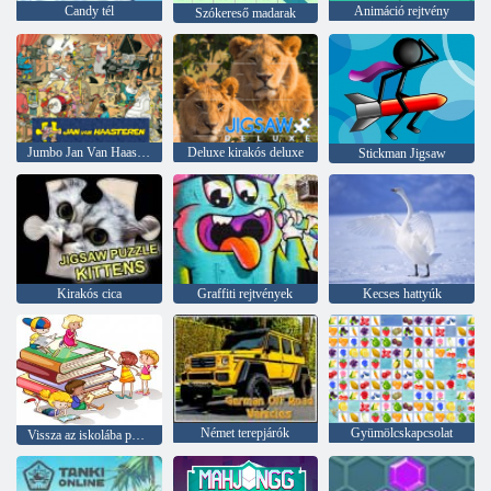
Candy tél
Animáció rejtvény
Szókereső madarak
Jumbo Jan Van Haasteren
Deluxe kirakós deluxe
Stickman Jigsaw
Kirakós cica
Graffiti rejtvények
Kecses hattyúk
Német terepjárók
Gyümölcskapcsolat
Vissza az iskolába puzzle