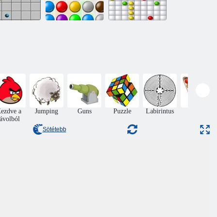
Vonal 98
Láncreakció
Arcade Lines
ezdve a
Jumping
Guns
Puzzle
Labirintus
Biliárd
távolból
Sötétebb