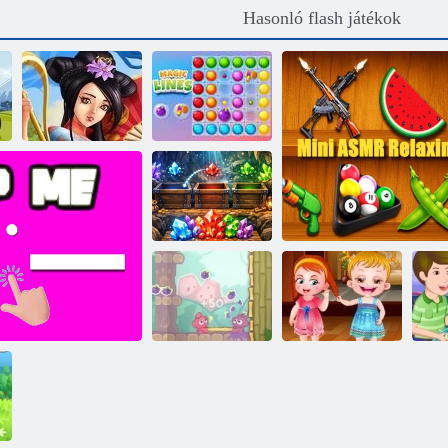
Hasonló flash játékok
Kincsek Ázsia
Varázsvonalak
Drágakő csepp
Baba Hazel tanul
Pomme Pomme
Manners
Mini ASMR relaxáló j