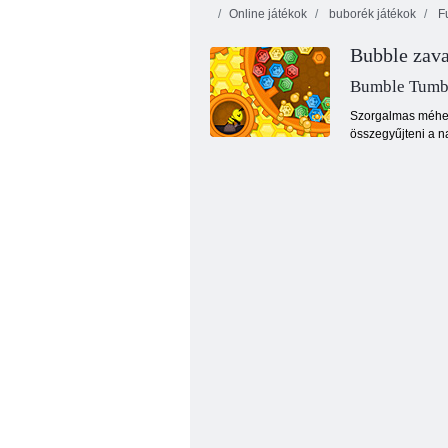
Online játékok
buborék játékok
F
Tenger
Bubble zava
buborékok
Festékfoltok
kalózok
Plops
Koppints
Bumble Tumb
Szorgalmas méhek 
összegyűjteni a n