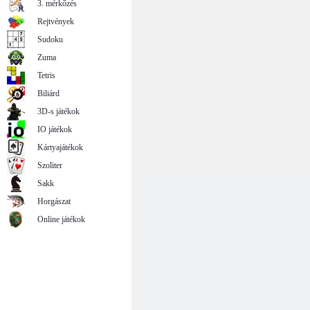
3. mérkőzés
Rejtvények
Sudoku
Zuma
Tetris
Biliárd
3D-s játékok
IO játékok
Kártyajátékok
Szoliter
Sakk
Horgászat
Online játékok