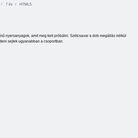
7 év
HTML5
ű nyersanyagok, amit meg kell próbálni. Szétcsavar a dob megállás nélkül
űjteni sejtek ugyanabban a csoportban.