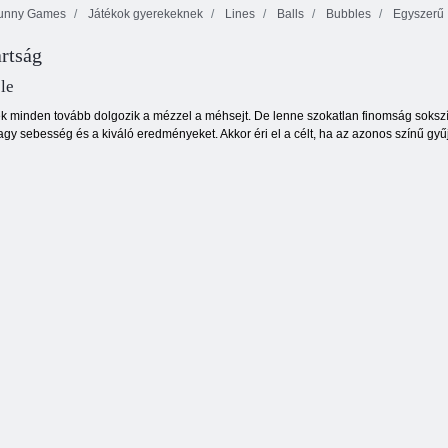
unny Games
Játékok gyerekeknek
Lines
Balls
Bubbles
Egyszerű
rtság
on az Én elemre
le
minden tovább dolgozik a mézzel a méhsejt. De lenne szokatlan finomság sokszín
agy sebesség és a kiváló eredményeket. Akkor éri el a célt, ha az azonos színű gy