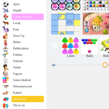
Sport
Repülő
Games for Girls
Lovak
Mind Your
Cold Fusion
Marbles
Pony
Dress Up
Barbie
Ételkészítésre
Szikla-Ola
Linez
zselés
Fodrász
Lines
Balls
Bub
Színezés
Smink
Fagyott
Színes blokkok
Dinoszauruszok
Kaland
Játékok két
Tűz és víz