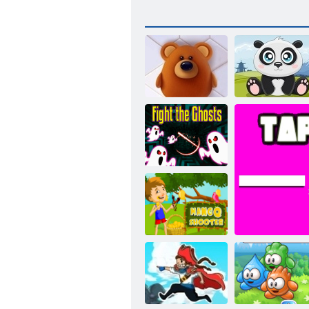
Vonalak állatok
Macskamedve
Harcolj a
szellemekkel
Mangó lövő