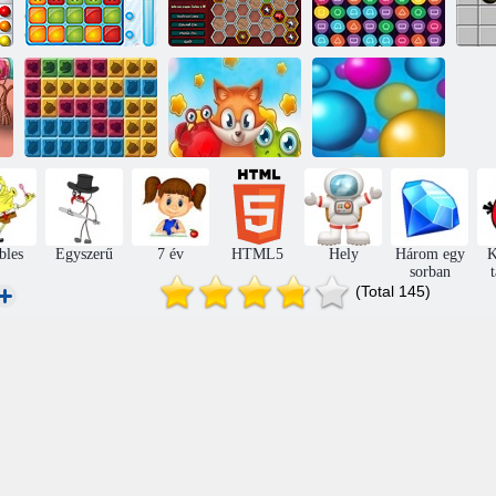
Tirvik
Kromatika
Mély utazás 2
A legkedveltebb
Jungle Blocks
fajták
Pont
bles
Egyszerű
7 év
HTML5
Hely
Három egy
K
sorban
(Total 145)