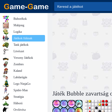
Buborékok
Mahjong
Logika
Játékok fiúknak
Tank játékok
Lövészet
Verseny Játékok
Zombies
Kaland
Labdarúgás
Lego NinjaGo
Spider-Man
Játék Bubble zavartság 
Stratégia
Háború
Orvlövész