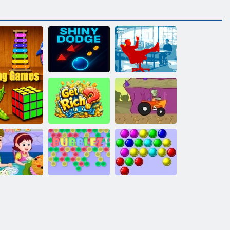
Fényes Dodge
Cyrkam Airtos
SpongyaBob
Meggazdagodni?
racing versenyen
Sütés almás
átékok
sütemény
Bubblez
Buborékok