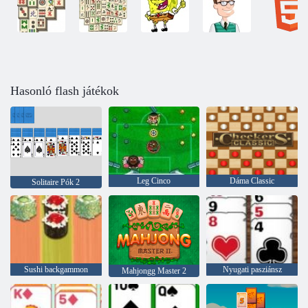
Hasonló flash játékok
Leg Cinco
Dáma Classic
Solitaire Pók 2
Sushi backgammon
Nyugati pasziánsz
Mahjongg Master 2