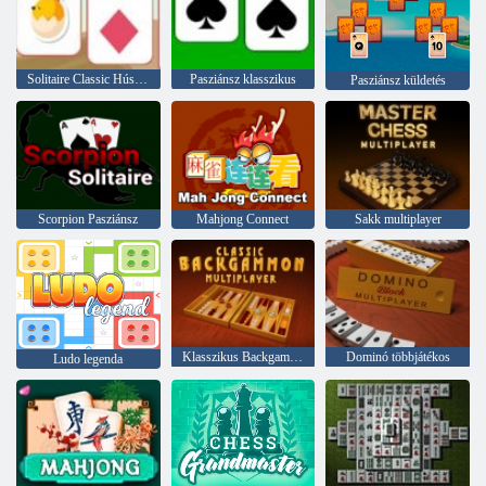
Solitaire Classic Húsvét
Pasziánsz klasszikus
Pasziánsz küldetés
Scorpion Pasziánsz
Mahjong Connect
Sakk multiplayer
Klasszikus Backgammon Multiplayer
Dominó többjátékos
Ludo legenda