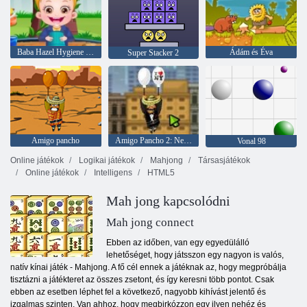
Baba Hazel Hygiene Care
Ádám és Éva
Super Stacker 2
Amigo pancho
Amigo Pancho 2: New York -i party
Vonal 98
Online játékok
Logikai játékok
Mahjong
Társasjátékok
Online játékok
Intelligens
HTML5
Mah jong kapcsolódni
Mah jong connect
Ebben az időben, van egy egyedülálló
lehetőséget, hogy játsszon egy nagyon is valós,
natív kínai játék - Mahjong. A fő cél ennek a játéknak az, hogy megpróbálja
tisztázni a játékteret az összes zsetont, és így keresni több pontot. Csak
ebben az esetben léphet fel a következő, nagyobb kihívást jelentő és
izgalmas szinten. Van ahhoz, hogy megbirkózzon egy ilyen nehéz és