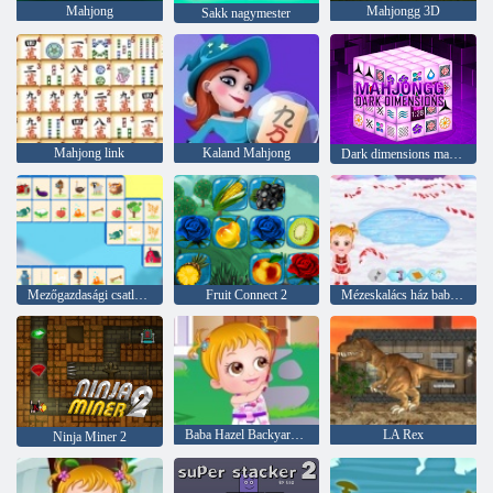
Mahjong
Mahjongg 3D
Sakk nagymester
Mahjong link
Kaland Mahjong
Dark dimensions mahjong
Mezőgazdasági csatlakozás
Fruit Connect 2
Mézeskalács ház baba Hazel
Baba Hazel Backyard párt
LA Rex
Ninja Miner 2