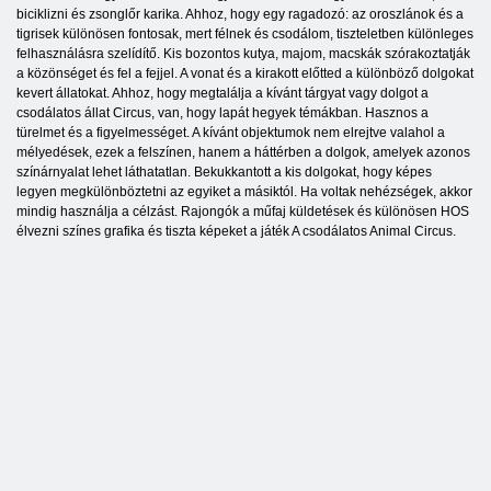
biciklizni és zsonglőr karika. Ahhoz, hogy egy ragadozó: az oroszlánok és a
tigrisek különösen fontosak, mert félnek és csodálom, tiszteletben különleges
felhasználásra szelídítő. Kis bozontos kutya, majom, macskák szórakoztatják
a közönséget és fel a fejjel. A vonat és a kirakott előtted a különböző dolgokat
kevert állatokat. Ahhoz, hogy megtalálja a kívánt tárgyat vagy dolgot a
csodálatos állat Circus, van, hogy lapát hegyek témákban. Hasznos a
türelmet és a figyelmességet. A kívánt objektumok nem elrejtve valahol a
mélyedések, ezek a felszínen, hanem a háttérben a dolgok, amelyek azonos
színárnyalat lehet láthatatlan. Bekukkantott a kis dolgokat, hogy képes
legyen megkülönböztetni az egyiket a másiktól. Ha voltak nehézségek, akkor
mindig használja a célzást. Rajongók a műfaj küldetések és különösen HOS
élvezni színes grafika és tiszta képeket a játék A csodálatos Animal Circus.