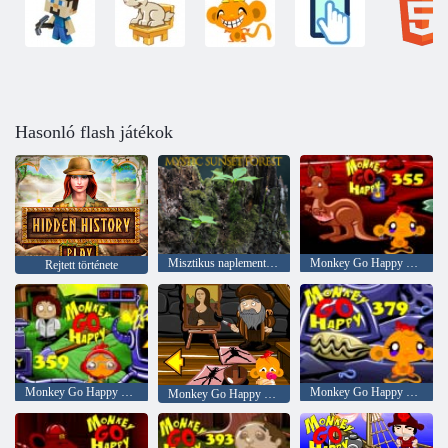
Hasonló flash játékok
Misztikus naplemente erdő
Monkey Go Happy Stage 355
Rejtett története
Monkey Go Happy Stage 359
Monkey Go Happy Stage 379
Monkey Go Happy Stage 371