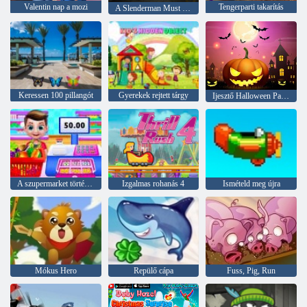
Valentin nap a mozi
Tengerparti takarítás
A Slenderman Must Die: Silent Streets
Keressen 100 pillangót
Gyerekek rejtett tárgy
Ijesztő Halloween Party
A szupermarket története
Izgalmas rohanás 4
Ismételd meg újra
Mókus Hero
Repülő cápa
Fuss, Pig, Run