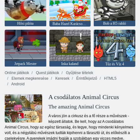
Hősi pilóta
Bob a H5 rabló
Baba Hazel Karácsonyi meglepetés
Jetpack Mester
Inka kaland
Tűz és Víz 4
Online játékok
Quest játékok
Gyűjtése tételek
Elemek megkeresése
Keresek
Érintőkijelző
HTML5
Android
A csodálatos Animal Circus
The amazing Animal Circus
A város jön a cirkusz és a fő része a művészek -
képzett állatok. Be kell, hogy az A csodálatos
Animal Circus, hogy az egész társaság, és tegye, hogy mindenki kényelmes
volt, és a négylábú művészek tudták kipihenni a fárasztó út, és előkészíti a
cselekvésre. A gyerekek imádni fogják a szobákban egy vicces medve,