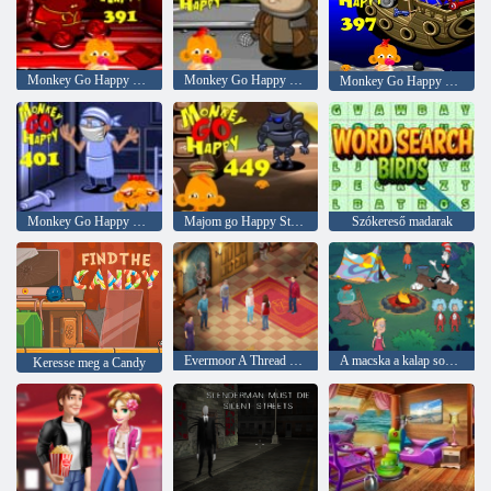
Monkey Go Happy Stage 391
Monkey Go Happy Stage 393
Monkey Go Happy Stage 397
Monkey Go Happy Stage 401
Majom go Happy Stage 449
Szókereső madarak
Evermoor A Thread of Fate
A macska a kalap sokat tud róla! Camp ideje
Keresse meg a Candy