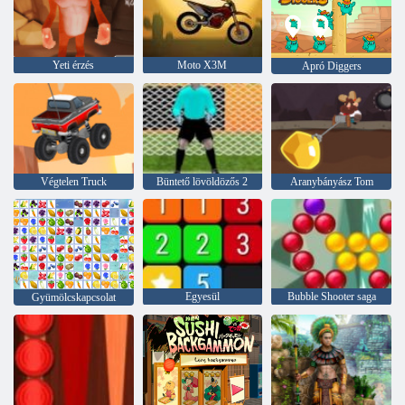
Yeti érzés
Moto X3M
Apró Diggers
Végtelen Truck
Büntető lövöldözős 2
Aranybányász Tom
Egyesül
Bubble Shooter saga
Gyümölcskapcsolat