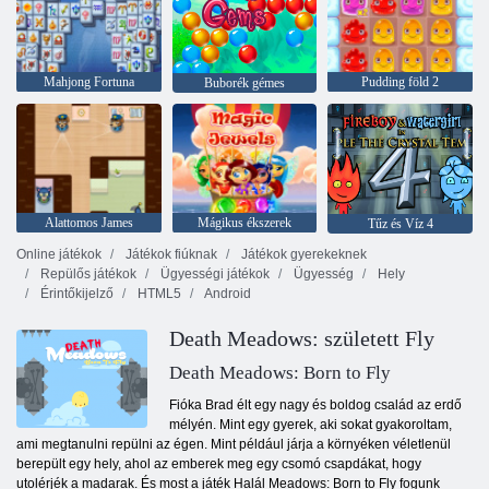
Mahjong Fortuna
Pudding föld 2
Buborék gémes
Alattomos James
Mágikus ékszerek
Tűz és Víz 4
Online játékok
Játékok fiúknak
Játékok gyerekeknek
Repülős játékok
Ügyességi játékok
Ügyesség
Hely
Érintőkijelző
HTML5
Android
Death Meadows: született Fly
Death Meadows: Born to Fly
Fióka Brad élt egy nagy és boldog család az erdő
mélyén. Mint egy gyerek, aki sokat gyakoroltam,
ami megtanulni repülni az égen. Mint például járja a környéken véletlenül
berepült egy hely, ahol az emberek meg egy csomó csapdákat, hogy
utolérjék a madarak. És most a játék Halál Meadows: Born to Fly fogunk