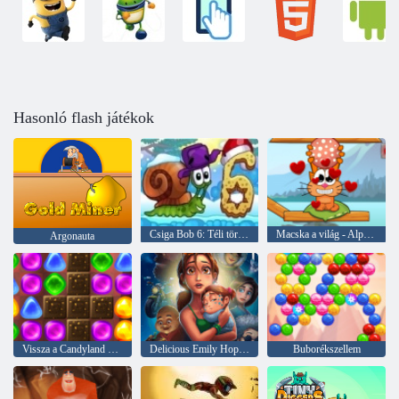
Hasonló flash játékok
Csiga Bob 6: Téli történet
Macska a világ - Alpine Lakes
Argonauta
Vissza a Candyland 2 -hez
Delicious Emily Hopes & Fears
Buborékszellem