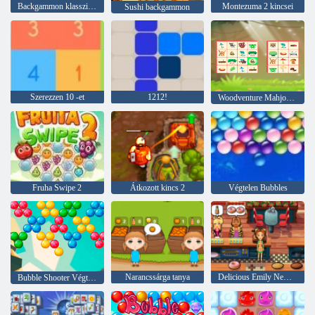
Backgammon klasszikus
Montezuma 2 kincsei
Sushi backgammon
Szerezzen 10 -et
1212!
Woodventure Mahjong Connect
Fruha Swipe 2
Átkozott kincs 2
Végtelen Bubbles
Narancssárga tanya
Delicious Emily New Beginning
Bubble Shooter Végtelen