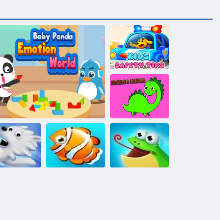
Biztonsági
tippek
gyerekeknek
Rajz és színezés
now Globe
Baby Panda Érzelemvilág
Nyaralás a hal
Elkapja a békát