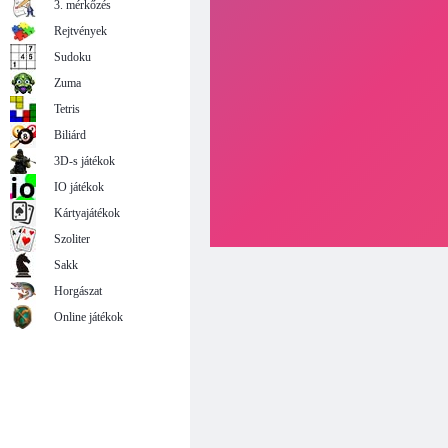
3. mérkőzés
Rejtvények
Sudoku
Zuma
Tetris
Biliárd
3D-s játékok
IO játékok
Kártyajátékok
Szoliter
Sakk
Horgászat
Online játékok