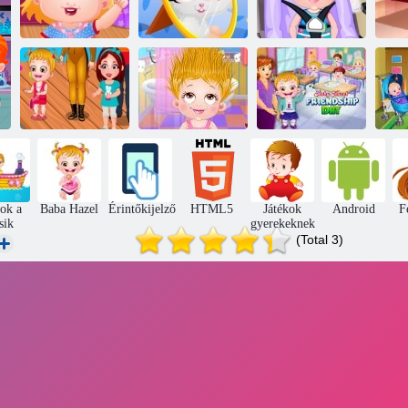
Baba Hazel bajt
Baba Hazel -
Baba Hazel
időben
huncut macska
Playdate
Doc
Baba Hazel
Baba Hazel Hair
Baba mogyoró
Dolphin Tour
Day
barátság napja
kok a
Baba Hazel
Érintőkijelző
HTML5
Játékok
Android
F
sik
gyerekeknek
(Total 3)