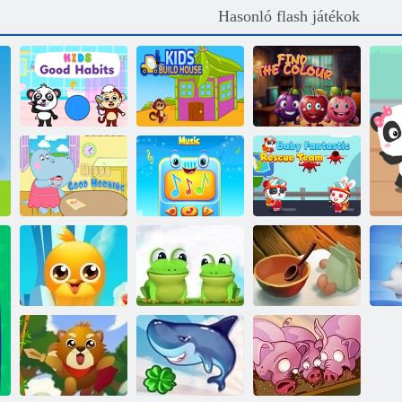
Hasonló flash játékok
Gyerekek jó
A gyerekek
Keresse meg a
szokásai
házat építenek
Színt
Baba
Baba
Fantasztikus
Víziló Jó reggelt
okostelefon
Mentőcsapat
Top kedvencek
Csillagok
Barátok
Bakugrás
Konyha
S