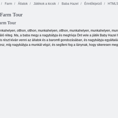
Farm
Állatok
Játékok a kicsik
Baba Hazel
Érintőkijelző
HTML
 Farm Tour
Mókus Hero
Repülő cápa
Fuss, Pig, Run
arm Tour
unkahelyen, otthon, otthon, munkahelyen, otthon, munkahelyen, munkahelyen, munka
váló réteg. Ma, a baba megy a nagybátyja és meghívja Önt vele a játék Baby Hazel
s részt kíván venni az állatok és a baromfi gondozásában, és nagybátyja egyáltalán
ta lesz, míg nagybátyja a munkát végzi, és segíteni fog a lánynak, hogy sikeresen me