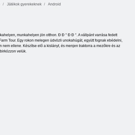
5
Játékok gyerekeknek
Android
helyen, munkahelyen jön otthon. Ð Ð ° Ð Ð °. A vállpánt varrása fedett
 Farm Tour. Egy rokon melegen üdvözli unokahúgát, együtt fognak ebédelni,
 nem ellene. Készítse elő a kislányt, és menjen traktorra a mezőkre és az
gbirkózzon velük.