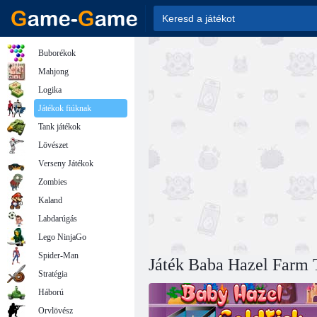
Buborékok
Mahjong
Logika
Játékok fiúknak
Tank játékok
Lövészet
Verseny Játékok
Zombies
Kaland
Labdarúgás
Lego NinjaGo
Spider-Man
Játék Baba Hazel Farm 
Stratégia
Háború
Orvlövész