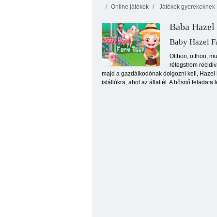
Online játékok
Játékok gyerekeknek
Baba Hazel
Baby Hazel F
Otthon, otthon, m
rétegstrom recidi
majd a gazdálkodónak dolgozni kell, Hazel i
Tipegő baba telefon
istállókra, ahol az állat él. A hősnő felada