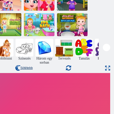
Baba Hazel
Baba Hazel Tea
Baba Hazel New
tor Lejátszás
Party
Year Bash
Baby Hazel:
Baby Hazel
Testvéri
Baby Hazel
fürdőszobai
meglepetés
gyógyfürdő
higiénia
elöltözni
Színezés
Három egy
Tervezés
Tanulás
Kívülről
sorban
Sötétebb