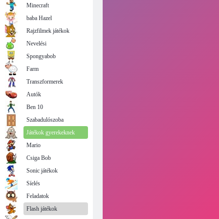
Minecraft
baba Hazel
Rajzfilmek játékok
Nevelési
Spongyabob
Farm
Transzformerek
Autók
Ben 10
Szabadulószoba
Játékok gyerekeknek
Mario
Csiga Bob
Sonic játékok
Síelés
Feladatok
Flash játékok