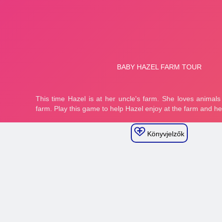
Könyvjelzők