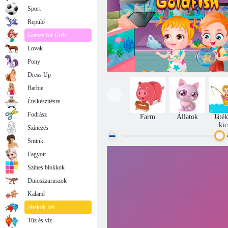
Sport
Repülő
Games for Girls
Lovak
Pony
Dress Up
Barbie
Ételkészítésre
Fodrász
Farm
Állatok
Játé
kic
Színezés
Smink
Fagyott
Baba Hazel Aranyhal
Színes blokkok
Dinoszauruszok
Kaland
Játékok két
Tűz és víz