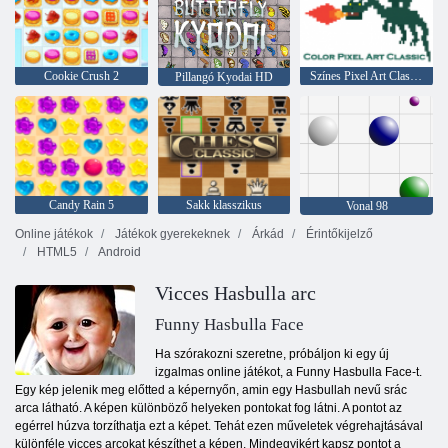
Cookie Crush 2
Színes Pixel Art Classic
Pillangó Kyodai HD
Candy Rain 5
Sakk klasszikus
Vonal 98
Online játékok
Játékok gyerekeknek
Árkád
Érintőkijelző
HTML5
Android
Vicces Hasbulla arc
Funny Hasbulla Face
Ha szórakozni szeretne, próbáljon ki egy új
izgalmas online játékot, a Funny Hasbulla Face-t.
Egy kép jelenik meg előtted a képernyőn, amin egy Hasbullah nevű srác
arca látható. A képen különböző helyeken pontokat fog látni. A pontot az
egérrel húzva torzíthatja ezt a képet. Tehát ezen műveletek végrehajtásával
különféle vicces arcokat készíthet a képen. Mindegyikért kapsz pontot a