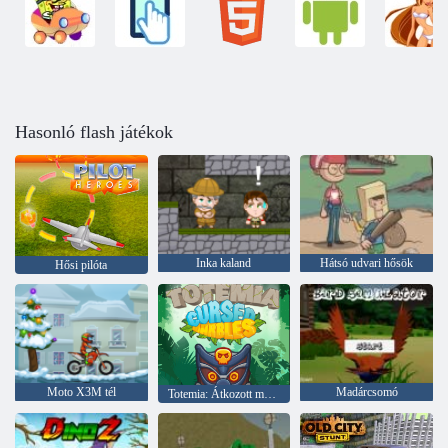
Hasonló flash játékok
Inka kaland
Hátsó udvari hősök
Hősi pilóta
Moto X3M tél
Madárcsomó
Totemia: Átkozott márványok