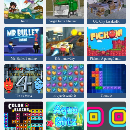
Dinoz
Sziget tiszta teherautó szemetet Sim
Old City kaszkadőr
Mr. Bullet 2 online
Két mutatvány
Pichon: A pattogó madár
Fruya összetörés
Thentrix
Tűz és Víz 4