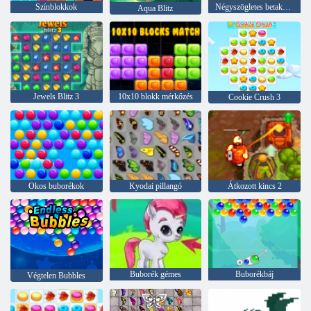
Színblokkok
Négyszögletes betakarító
Aqua Blitz
Jewels Blitz 3
10x10 blokk mérkőzés
Cookie Crush 3
Okos buborékok
Kyodai pillangó
Átkozott kincs 2
Buborék gémes
Buborékbáj
Végtelen Bubbles