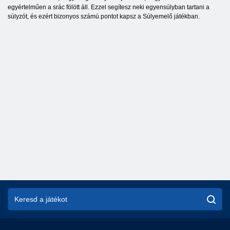
egyértelműen a srác fölött áll. Ezzel segítesz neki egyensúlyban tartani a
súlyzót, és ezért bizonyos számú pontot kapsz a Súlyemelő játékban.