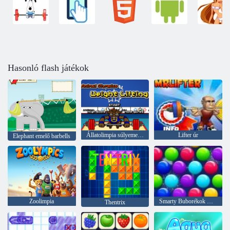
Hasonló flash játékok
Állatolimpia súlyemelés
Lifter úr
Elephant emelő barbells
Zoolimpia
Smarty Buborékok Xmas Edition
Thentrix