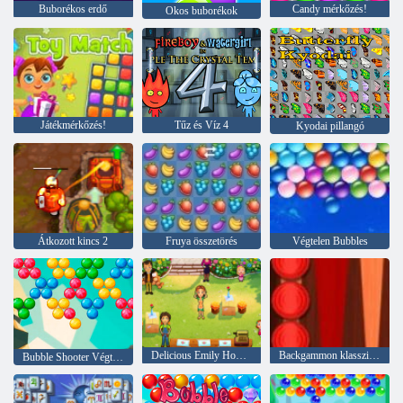
Buborékos erdő
Candy mérkőzés!
Okos buborékok
Játékmérkőzés!
Tűz és Víz 4
Kyodai pillangó
Átkozott kincs 2
Fruya összetörés
Végtelen Bubbles
Delicious Emily Home Sweet Home
Backgammon klasszikus
Bubble Shooter Végtelen