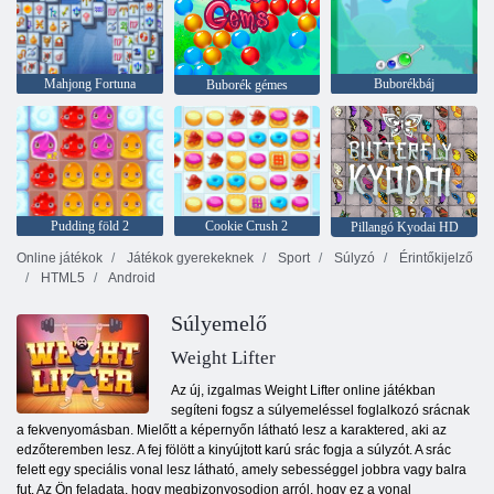
Mahjong Fortuna
Buborékbáj
Buborék gémes
Pudding föld 2
Cookie Crush 2
Pillangó Kyodai HD
Online játékok
Játékok gyerekeknek
Sport
Súlyzó
Érintőkijelző
HTML5
Android
Súlyemelő
Weight Lifter
Az új, izgalmas Weight Lifter online játékban
segíteni fogsz a súlyemeléssel foglalkozó srácnak
a fekvenyomásban. Mielőtt a képernyőn látható lesz a karaktered, aki az
edzőteremben lesz. A fej fölött a kinyújtott karú srác fogja a súlyzót. A srác
felett egy speciális vonal lesz látható, amely sebességgel jobbra vagy balra
fut. Az Ön feladata, hogy megbizonyosodjon arról, hogy ez a vonal