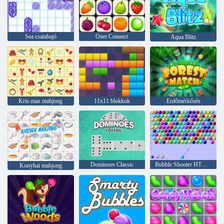
Sea csatahajó
Onet Connect
Aqua Blitz
Kris-mas mahjong
11x11 blokkok
Erdőmérkőzés
Dominoes Classic
Bubble Shooter HTML5
Konyhai mahjong