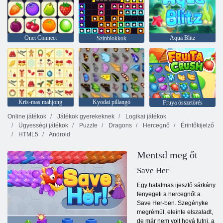
Onet Connect
Aqua Blitz
Színblokkok
Kris-mas mahjong
Kyodai pillangó
Fruya összetörés
Online játékok
Játékok gyerekeknek
Logikai játékok
Ügyességi játékok
Puzzle
Dragons
Hercegnő
Érintőkijelző
HTML5
Android
Mentsd meg őt
Save Her
Egy hatalmas ijesztő sárkány
fenyegeti a hercegnőt a
Save Her-ben. Szegényke
megrémül, eleinte elszaladt,
de már nem volt hová futni, a