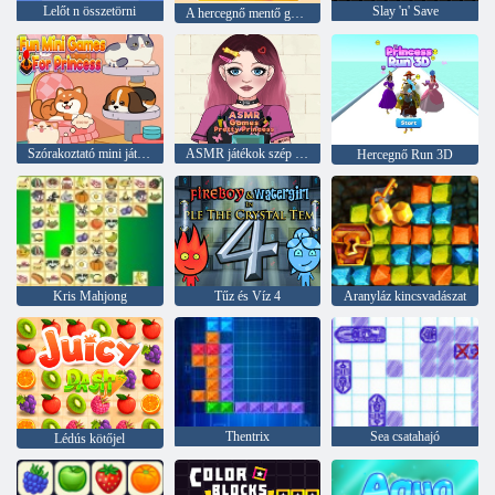
Lelőt n összetörni
Slay 'n' Save
A hercegnő mentő gyümölcskapcsolat
Szórakoztató mini játékok a hercegnőhöz
ASMR játékok szép hercegnő
Hercegnő Run 3D
Kris Mahjong
Tűz és Víz 4
Aranyláz kincsvadászat
Thentrix
Sea csatahajó
Lédús kötőjel