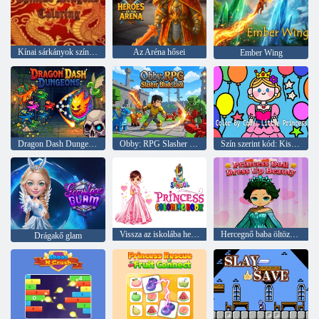
Kínai sárkányok színezése
Az Aréna hősei
Ember Wing
Dragon Dash Dungeons
Obby: RPG Slasher Blade Loot
Szín szerint kód: Kis hercegnő
Vissza az iskolába hercegnő kifestőkönyv
Hercegnő baba öltözködjön a szépségnek
Drágakő glam