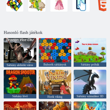
Hasonló flash játékok
Buborék sárkányok
Sárkány próbák
Sárkány alelnöki város
Sárkány lövő
Sárkány szimulátor 3D
Horik viking