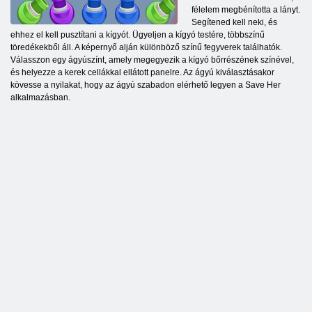
félelem megbénította a lányt.
Segítened kell neki, és
ehhez el kell pusztítani a kígyót. Ügyeljen a kígyó testére, többszínű
töredékekből áll. A képernyő alján különböző színű fegyverek találhatók.
Válasszon egy ágyúszínt, amely megegyezik a kígyó bőrrészének színével,
és helyezze a kerek cellákkal ellátott panelre. Az ágyú kiválasztásakor
kövesse a nyilakat, hogy az ágyú szabadon elérhető legyen a Save Her
alkalmazásban.