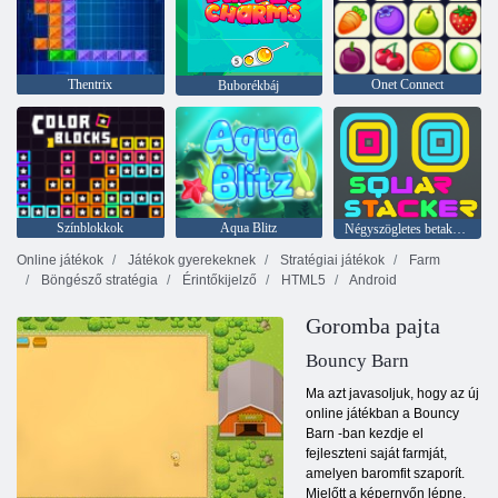
Thentrix
Onet Connect
Buborékbáj
Színblokkok
Aqua Blitz
Négyszögletes betakarító
Online játékok
Játékok gyerekeknek
Stratégiai játékok
Farm
Böngésző stratégia
Érintőkijelző
HTML5
Android
Goromba pajta
Bouncy Barn
Ma azt javasoljuk, hogy az új
online játékban a Bouncy
Barn -ban kezdje el
fejleszteni saját farmját,
amelyen baromfit szaporít.
Mielőtt a képernyőn lépne,