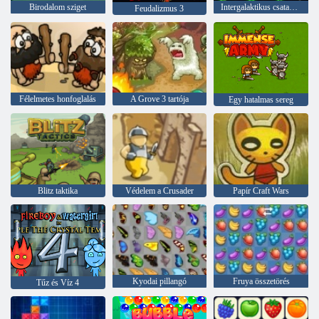
Birodalom sziget
Intergalaktikus csatahajók
Feudalizmus 3
Félelmetes honfoglalás
A Grove 3 tartója
Egy hatalmas sereg
Blitz taktika
Védelem a Crusader
Papír Craft Wars
Kyodai pillangó
Fruya összetörés
Tűz és Víz 4