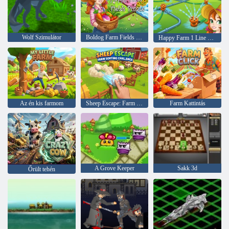
Wolf Szimulátor
Boldog Farm Fields Puzzle
Happy Farm 1 Line Puzzle
Az én kis farmom
Sheep Escape: Farm Rendező kihívás
Farm Kattintás
A Grove Keeper
Sakk 3d
Őrült tehén