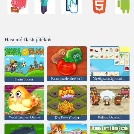
Hasonló flash játékok
Farm puzzle történet 2
Mezőgazdasági csatlakozás
Farm Soccer
Word Connect Online
Boldog Desszert
Kis Farm Clicker