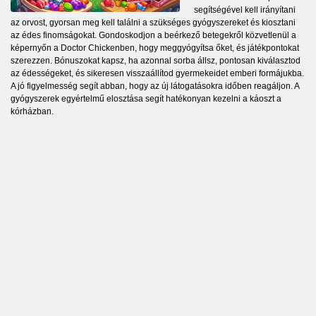
segítségével kell irányítani
az orvost, gyorsan meg kell találni a szükséges gyógyszereket és kiosztani
az édes finomságokat. Gondoskodjon a beérkező betegekről közvetlenül a
képernyőn a Doctor Chickenben, hogy meggyógyítsa őket, és játékpontokat
szerezzen. Bónuszokat kapsz, ha azonnal sorba állsz, pontosan kiválasztod
az édességeket, és sikeresen visszaállítod gyermekeidet emberi formájukba.
A jó figyelmesség segít abban, hogy az új látogatásokra időben reagáljon. A
gyógyszerek egyértelmű elosztása segít hatékonyan kezelni a káoszt a
kórházban.