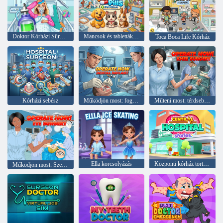
Doktor Kórházi Sürgősségi
Mancsok és tabletták: Kisállatklinika
Toca Boca Life Kórház
Kórházi sebész
Működjön most: fogimplantátum
Műteni most: térdsebészet
Ella korcsolyázás
Központi kórház történetei
Működjön most: Szemműtét