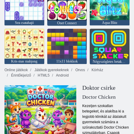
Sea csatahajó
Aqua Blitz
Onet Connect
Kris-mas mahjong
11x11 blokkok
Négyszögletes betakarító
Online játékok
Játékok gyerekeknek
Orvos
Kórház
Érintőkijelző
HTML5
Android
Doktor csirke
Doctor Chicken
Kezeljen szokatlan
betegeket, és alakítsa ki a
legjobb klinikát az átalakult
gyermekek számára a
szórakoztató Doctor Chicken
szimulátorban. Csapok