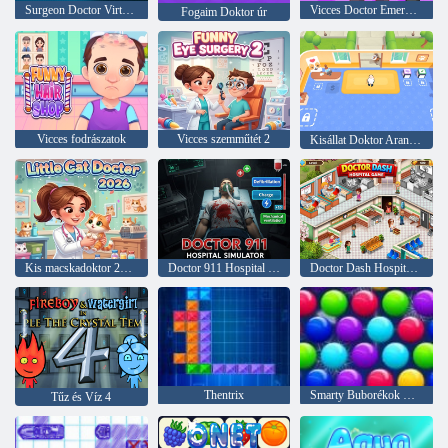
Surgeon Doctor Virtual Job Sim
Vicces Doctor Emergency
Fogaim Doktor úr
Vicces fodrászatok
Vicces szemműtét 2
Kisállat Doktor Aranyos Állatok
Kis macskadoktor 2026
Doctor 911 Hospital Simulator
Doctor Dash Hospital játék
Thentrix
Smarty Buborékok Xmas Edition
Tűz és Víz 4