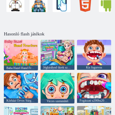
Hasonló flash játékok
Jégkirálynő ikrek születése
Kis fogorvos
Baba Hazel Hand Fracture
Kórházi Orvos Sürgősségi Szoba
Fogászati u200bu200bellátás játék
Vicces szemműtét