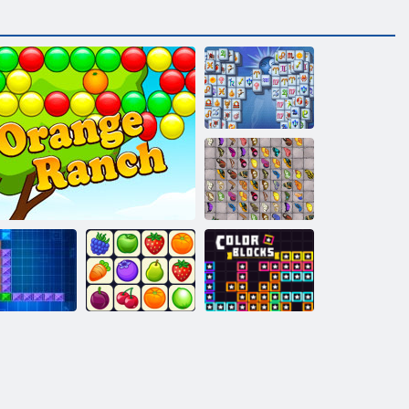
Mahjong
Fortuna
Pillangó Kyodai
HD
Thentrix
Narancssárga tanya
Onet Connect
Színblokkok