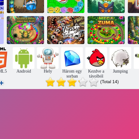
Totemia:
Átkozott
A Sorcerer
Zselés föld
márványok
Zu
Márványbéka:
Jungle Ball Blast
Topsy Turvy
Mega Zuma
Zu
ML5
Android
Hely
Három egy
Kezdve a
Jumping
sorban
távolból
(Total 14)