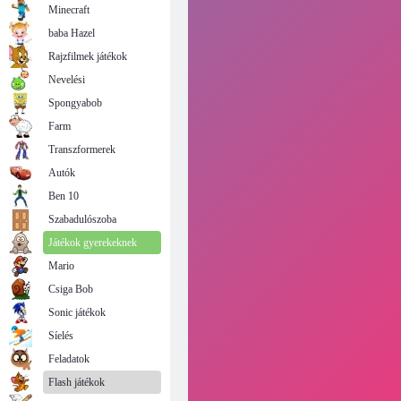
Minecraft
baba Hazel
Rajzfilmek játékok
Nevelési
Spongyabob
Farm
Transzformerek
Autók
Ben 10
Szabadulószoba
Játékok gyerekeknek
Mario
Csiga Bob
Sonic játékok
Síelés
Feladatok
Flash játékok