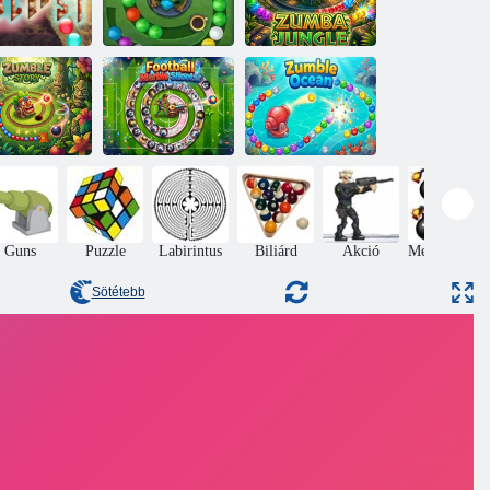
ma robbantás
Zumba mánia
Zumba dzsungel
Football Marble
mble történet
Shooter
Zumble óceán
Guns
Puzzle
Labirintus
Biliárd
Akció
Megsemmisít
Sötétebb