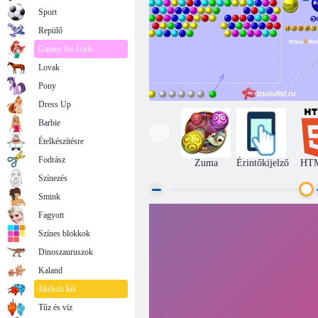
Sport
Repülő
Games for Girls
Lovak
Pony
Dress Up
Barbie
Ételkészítésre
Fodrász
Zuma
Érintőkijelző
HT
Színezés
Smink
Fagyott
Buborékok
Színes blokkok
Dinoszauruszok
Kaland
Játékok két
Tűz és víz