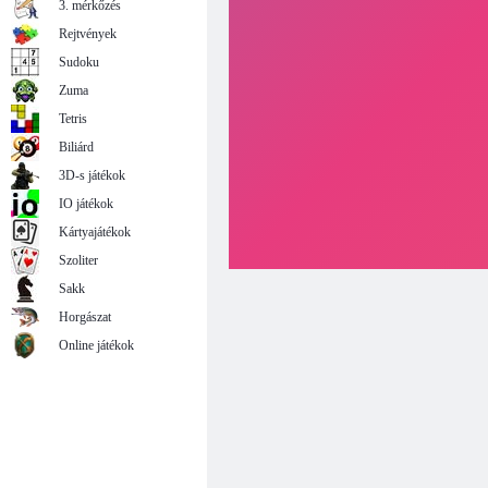
3. mérkőzés
Rejtvények
Sudoku
Zuma
Tetris
Biliárd
3D-s játékok
IO játékok
Kártyajátékok
Szoliter
Sakk
Horgászat
Online játékok