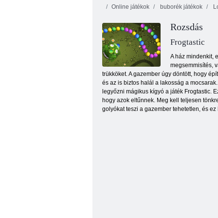
Online játékok
buborék játékok
Lo
Rozsdás
Frogtastic
A ház mindenkit, e
megsemmisítés, va
trükköket. A gazember úgy döntött, hogy épí
Pudding föld 2
és az is biztos halál a lakosság a mocsarak.
legyőzni mágikus kígyó a játék Frogtastic. 
hogy azok eltűnnek. Meg kell teljesen tönkr
golyókat teszi a gazember tehetetlen, és ez l