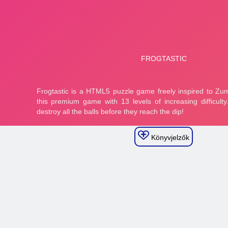
Könyvjelzők