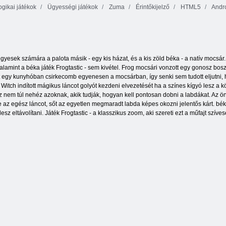
gikai játékok
Ügyességi játékok
Zuma
Érintőkijelző
HTML5
Andr
Négyszögletes
Konyhai
Aqua Blitz
betakarító
mahjong
gyesek számára a palota másik - egy kis házat, és a kis zöld béka - a natív mocsár
lamint a béka játék Frogtastic - sem kivétel. Frog mocsári vonzott egy gonosz bosz
t egy kunyhóban csirkecomb egyenesen a mocsárban, így senki sem tudott eljutni, h
 Witch indított mágikus láncot golyót kezdeni elvezetését ha a színes kígyó lesz a 
Ez nem túl nehéz azoknak, akik tudják, hogyan kell pontosan dobni a labdákat. Az ön
e az egész láncot, sőt az egyetlen megmaradt labda képes okozni jelentős kárt. béka
esz eltávolítani. Játék Frogtastic - a klasszikus zoom, aki szereti ezt a műfajt szív