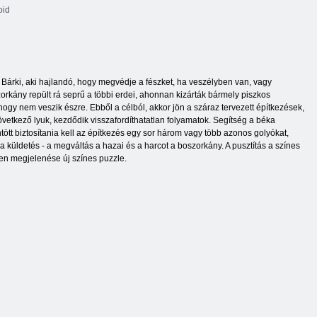
oid
. Bárki, aki hajlandó, hogy megvédje a fészket, ha veszélyben van, vagy
orkány repült rá seprű a többi erdei, ahonnan kizárták bármely piszkos
ogy nem veszik észre. Ebből a célból, akkor jön a száraz tervezett építkezések,
következő lyuk, kezdődik visszafordíthatatlan folyamatok. Segítség a béka
tött biztosítania kell az építkezés egy sor három vagy több azonos golyókat,
 küldetés - a megváltás a hazai és a harcot a boszorkány. A pusztítás a színes
esen megjelenése új színes puzzle.