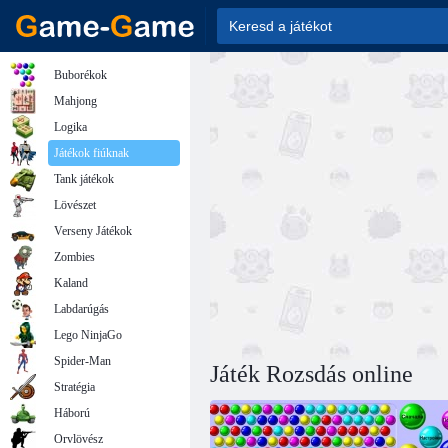
Buborékok
Mahjong
Logika
Játékok fiúknak
Tank játékok
Lövészet
Verseny Játékok
Zombies
Kaland
Labdarúgás
Lego NinjaGo
Spider-Man
Játék Rozsdás online
Stratégia
Háború
Orvlövész