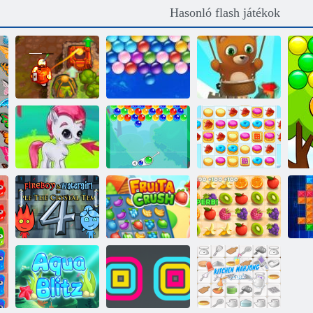
Hasonló flash játékok
Végtelen
Bubble Shooter
Átkozott kincs 2
Bubbles
Végtelen
Buborék gémes
Buborékbáj
Cookie Crush 2
Tűz és Víz 4
Fruya összetörés
Lédús kötőjel