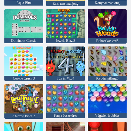
Aqua Blitz
Konyhai mahjong
Kris-mas mahjong
Dominoes Classic
Jewels Blitz 3
Buborékos erdő
Cookie Crush 3
Tűz és Víz 4
Kyodai pillangó
Fruya összetörés
Végtelen Bubbles
Átkozott kincs 2