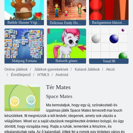
Bubble Shooter Végtelen
Backgammon klasszikus
Delicious Emily Home Sweet Home
Mahjong Fortuna
Buborék gémes
Vonal 98
Online játékok
Játékok gyerekeknek
Kaland Játékok
Akció
Érintőkijelző
HTML5
Android
Tér Mates
Space Mates
Ma bemutatjuk, hogy egy új, szórakoztató és
izgalmas játék Space Mates tervezett mai touch
készülékek. Itt megnézzük a két testvér, idegenek, amely sok utazás a
világűrben. Mivel ez a saját utazások megérkeztek érdekes bolygó, és úgy
döntött, hogy vizsgálja meg. Rajta a ruhák, lementek a felszínre, és
elkalandoztak rajta. Az ő kalandjait, jöttek fel a romok egy érdekes város és