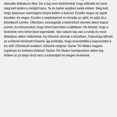
elkezdte felfedezni őket. De a baj nem történhetett, hogy eltűntek és most
meg kell találni a módját haza. Te és tudok segíteni nekik ebben. Meg kell,
hogy alaposan szemügyre helyet találni a kulcsot. Ezután vegye az egyik
karakter, és vegye. Ezután a segítségével ez kinyitja az ajtót, és adja át a
következő szintre. Útközben, összegyűjti a különböző elemek akkor kapsz
pontot, és bónuszokat, hogy lehet használni a játékban. Ne feledd, hogy a
testvérek nem lehet távol egymástól. Van valami baj van a ruhák és most
általában akkor működnek, ha hőseink vannak a közelben. A távolság látható
az erőterek körülvett hőseink. Így próbálja, hogy elvesztették a kapcsolatot a
kis időt. Ellenkező esetben, hőseink meghal. Game Tér Mates nagyon
izgalmas és érdekes történet. Nyitva Tér Mates honlapunkon akkor fog
költeni az jó ideje részt vesz a kalandjait mi idegen testvérek.