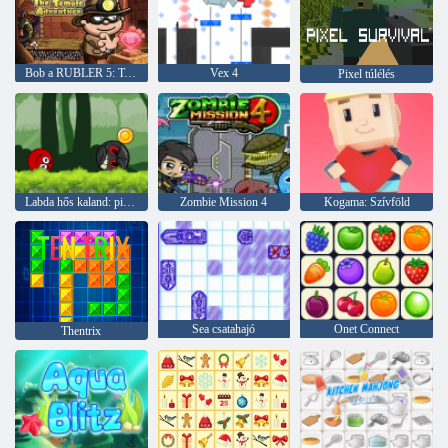
Bob a RUBLER 5: Templom kalandja
Vex 4
Pixel túlélés
Labda hős kaland: piros ugráló labda
Zombie Mission 4
Kogama: Szívföld
Sea csatahajó
Onet Connect
Thentrix