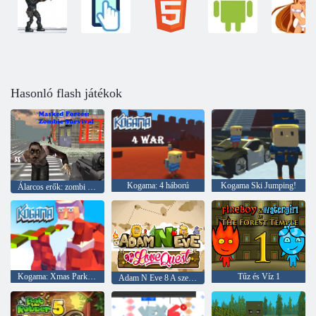
Hasonló flash játékok
Kogama: 4 háború
Kogama Ski Jumping!
Álarcos erők: zombi túlélés
Kogama: Xmas Parkour
Tűz és Víz 1
Adam N Eve 8 A szerelmi küldetés