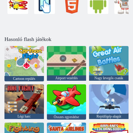
Hasonló flash játékok
Airport vezérlés
Nagy levegős csaták
Cartoon repülés
Légi harc
Repülőgép-alagút
Összes egyesítése