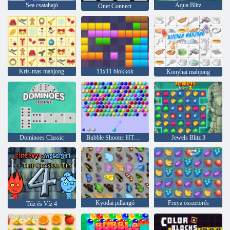
Sea csatahajó
Aqua Blitz
Onet Connect
Kris-mas mahjong
11x11 blokkok
Konyhai mahjong
Dominoes Classic
Bubble Shooter HTML5
Jewels Blitz 3
Kyodai pillangó
Fruya összetörés
Tűz és Víz 4