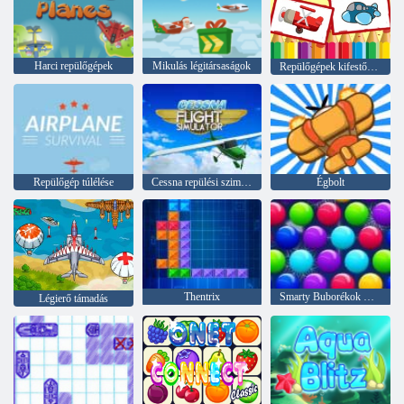
Harci repülőgépek
Mikulás légitársaságok
Repülőgépek kifestőkönyv
Repülőgép túlélése
Cessna repülési szimulátor
Égbolt
Thentrix
Smarty Buborékok Xmas Edition
Légierő támadás