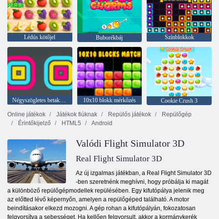
Lédús kötőjel
Színblokkok
Buborékbáj
Négyszögletes betakarító
10x10 blokk mérkőzés
Cookie Crush 3
Online játékok
Játékok fiúknak
Repülős játékok
Repülőgép
Érintőkijelző
HTML5
Android
Valódi Flight Simulator 3D
Real Flight Simulator 3D
Az új izgalmas játékban, a Real Flight Simulator 3D
-ben szeretnénk meghívni, hogy próbálja ki magát
a különböző repülőgépmodellek repülésében. Egy kifutópálya jelenik meg
az előtted lévő képernyőn, amelyen a repülőgéped található. A motor
beindításakor elkezd mozogni. A gép rohan a kifutópályán, fokozatosan
felgyorsítva a sebességet. Ha kellően felgyorsult, akkor a kormánykerék