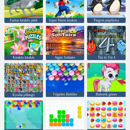
Farkas kirakós játék
Super Mario kirakós játék
Pingvin púpfűrész
Kirakós kirakás
Jigpic Solitaire
Tűz és Víz 4
Végtelen Bubbles
Buborék gémes
Kyodai pillangó