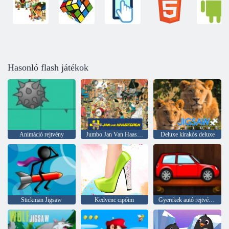
Hasonló flash játékok
Animáció rejtvény
Jumbo Jan Van Haasteren
Deluxe kirakós deluxe
Stickman Jigsaw
Kedvenc cipőim
Gyerekek autó rejtvények