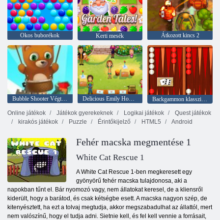
Okos buborékok
Átkozott kincs 2
Kerti mesék
Bubble Shooter Végtelen
Delicious Emily Home Sweet Home
Backgammon klasszikus
Online játékok
Játékok gyerekeknek
Logikai játékok
Quest játékok
kirakós játékok
Puzzle
Érintőkijelző
HTML5
Android
Fehér macska megmentése 1
White Cat Rescue 1
A White Cat Rescue 1-ben megkeresett egy
gyönyörű fehér macska tulajdonosa, aki a
napokban tűnt el. Bár nyomozó vagy, nem állatokat keresel, de a kliensről
kiderült, hogy a barátod, és csak kétségbe esett. A macska nagyon szép, de
kitenyésztett, ha ezt a tolvaj megtudja, akkor megszabadulhat az állattól, mert
nem valószínű, hogy el tudja adni. Sietnie kell, és fel kell vennie a forrásait,