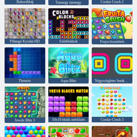
Buborékbáj
Cookie Crush 2
Tizenegy tizenegy
Pillangó Kyodai HD
Színblokkok
Fruya összetörés
Thentrix
Aqua Blitz
Négyszögletes betakarító
10x10 blokk mérkőzés
Cookie Crush 3
Jewels Blitz 3