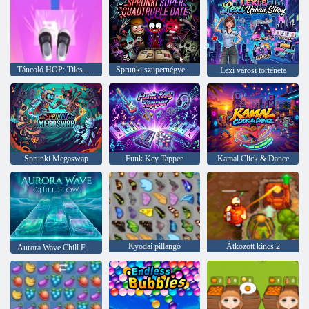
Táncoló HOP: Tiles Ball EDM Rush
Sprunki szupernégyes randevú
Lexi városi története
Sprunki Megaswap
Funk Key Tapper
Kamal Click & Dance
Kyodai pillangó
Átkozott kincs 2
Aurora Wave Chill Flow