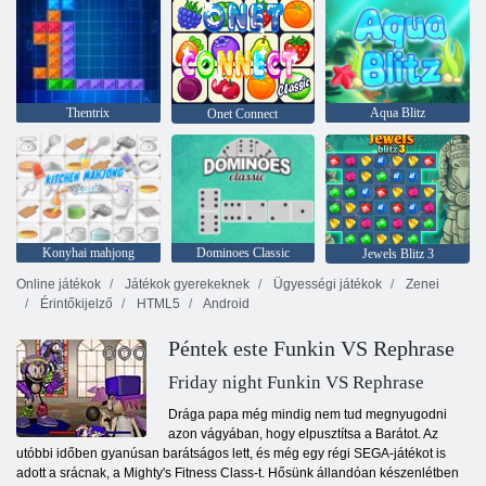
Thentrix
Aqua Blitz
Onet Connect
Konyhai mahjong
Dominoes Classic
Jewels Blitz 3
Online játékok
Játékok gyerekeknek
Ügyességi játékok
Zenei
Érintőkijelző
HTML5
Android
Péntek este Funkin VS Rephrase
Friday night Funkin VS Rephrase
Drága papa még mindig nem tud megnyugodni
azon vágyában, hogy elpusztítsa a Barátot. Az
utóbbi időben gyanúsan barátságos lett, és még egy régi SEGA-játékot is
adott a srácnak, a Mighty's Fitness Class-t. Hősünk állandóan készenlétben