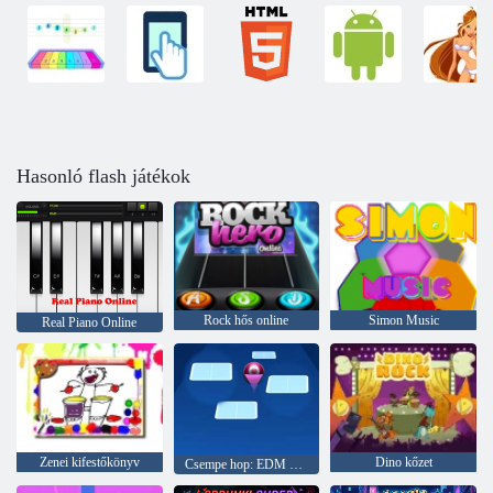
Hasonló flash játékok
Rock hős online
Simon Music
Real Piano Online
Zenei kifestőkönyv
Dino kőzet
Csempe hop: EDM Rush!