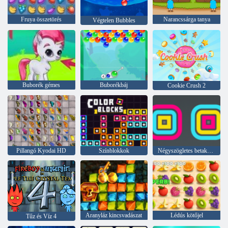
Fruya összetörés
Narancssárga tanya
Végtelen Bubbles
Buborék gémes
Buborékbáj
Cookie Crush 2
Pillangó Kyodai HD
Színblokkok
Négyszögletes betakarító
Aranyláz kincsvadászat
Lédús kötőjel
Tűz és Víz 4