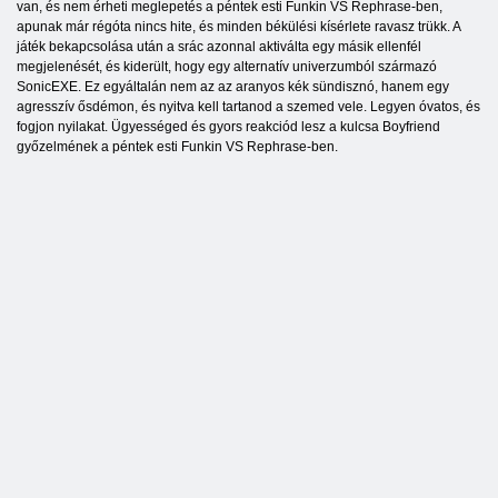
van, és nem érheti meglepetés a péntek esti Funkin VS Rephrase-ben,
apunak már régóta nincs hite, és minden békülési kísérlete ravasz trükk. A
játék bekapcsolása után a srác azonnal aktiválta egy másik ellenfél
megjelenését, és kiderült, hogy egy alternatív univerzumból származó
SonicEXE. Ez egyáltalán nem az az aranyos kék sündisznó, hanem egy
agresszív ősdémon, és nyitva kell tartanod a szemed vele. Legyen óvatos, és
fogjon nyilakat. Ügyességed és gyors reakciód lesz a kulcsa Boyfriend
győzelmének a péntek esti Funkin VS Rephrase-ben.