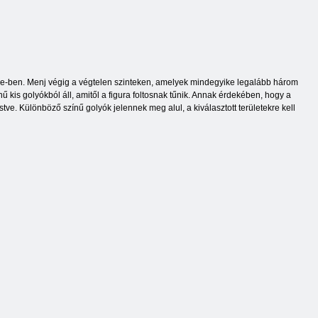
ame-ben. Menj végig a végtelen szinteken, amelyek mindegyike legalább három
 kis golyókból áll, amitől a figura foltosnak tűnik. Annak érdekében, hogy a
e. Különböző színű golyók jelennek meg alul, a kiválasztott területekre kell