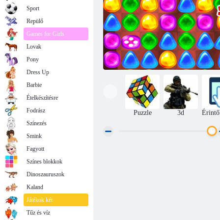
Sport
Repülő
Games for Girls
Lovak
Pony
Dress Up
Barbie
Ételkészítésre
Fodrász
Puzzle
3d
Érintő
Színezés
Smink
Fagyott
Vissza a Candyland 2 -hez
Színes blokkok
Dinoszauruszok
Kaland
Játékok két
Tűz és víz