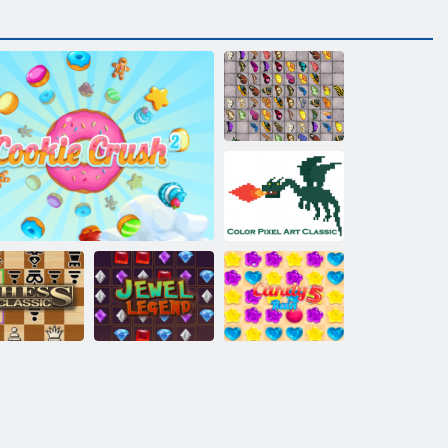
Pillangó Kyodai
HD
Színes Pixel Art
Classic
kk klasszikus
Cookie Crush 2
Ékszer legenda
Candy Rain 5