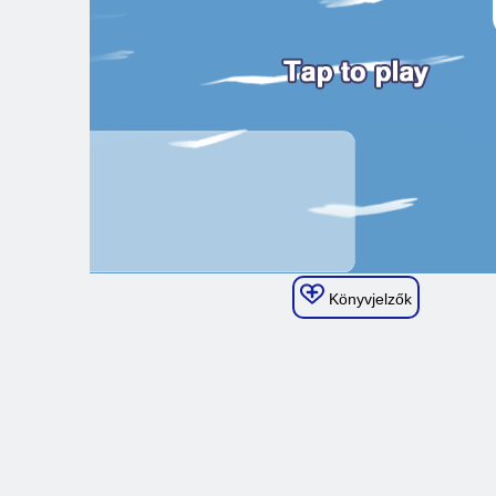
Könyvjelzők