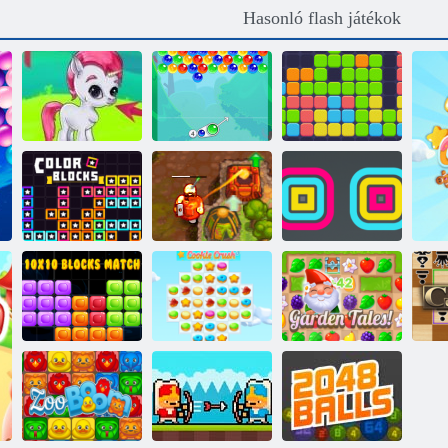
Hasonló flash játékok
Tizenegy
Buborék gémes
Buborékbáj
tizenegy
Négyszögletes
Színblokkok
Átkozott kincs 2
betakarító
10x10 blokk
mérkőzés
Cookie Crush 3
Kerti mesék
Sa