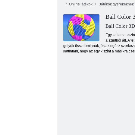
Online játékok
Játékok gyerekeknek
Ball Color 
Ball Color 3
Egy kellemes szín
alszintből áll. A 
golyók összeomlanak, és az egész szerkezet 
Fruya összetörés
kattintani, hogy az egyik színt a másikra cs