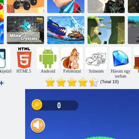
Kogama
T
Végtelen Truck
Wipeout
Lázadó erők
Autó eszik
Kogama: A
Autót: Téli
kristálybánya
kaland
Kogama Pvp
E
kijelző
HTML5
Android
Felöltözni
Színezés
Három egy
T
sorban
(Total 10)