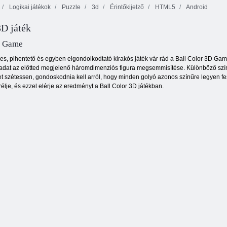
Logikai játékok
Puzzle
3d
Érintőkijelző
HTML5
Android
3D játék
Állatkert
Janissary csaták
2048 golyó
D Game
es, pihentető és egyben elgondolkodtató kirakós játék vár rád a Ball Color 3D G
feladat az előtted megjelenő háromdimenziós figura megsemmisítése. Különböző színű
szétessen, gondoskodnia kell arról, hogy minden golyó azonos színűre legyen festv
erélje, és ezzel elérje az eredményt a Ball Color 3D játékban.