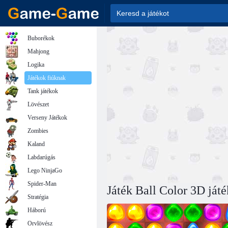
Buborékok
Mahjong
Logika
Játékok fiúknak
Tank játékok
Lövészet
Verseny Játékok
Zombies
Kaland
Labdarúgás
Lego NinjaGo
Spider-Man
Játék Ball Color 3D játé
Stratégia
Háború
Orvlövész