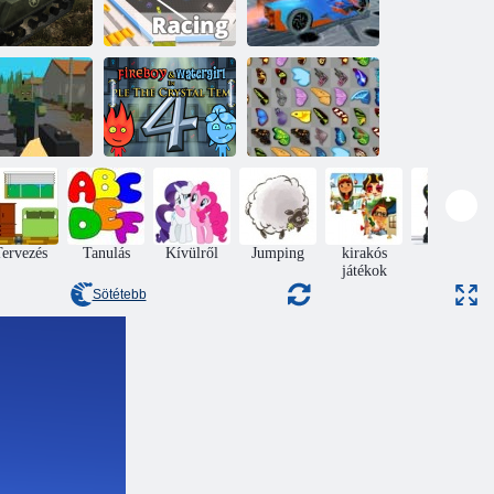
ank háború
Kogama: Gyors
Légy autó
szimulátor
verseny
kaszkadőr 2
rdei túlélés
Tűz és Víz 4
Kyodai pillangó
ervezés
Tanulás
Kívülről
Jumping
kirakós
Akció
játékok
Sötétebb