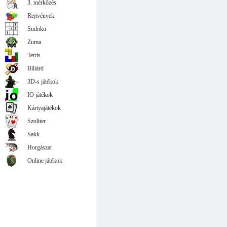
3. mérkőzés
Rejtvények
Sudoku
Zuma
Tetris
Biliárd
3D-s játékok
IO játékok
Kártyajátékok
Szoliter
Sakk
Horgászat
Online játékok