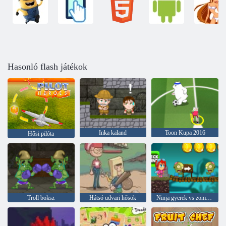
Hasonló flash játékok
Inka kaland
Toon Kupa 2016
Hősi pilóta
Troll boksz
Hátsó udvari hősök
Ninja gyerek vs zombik