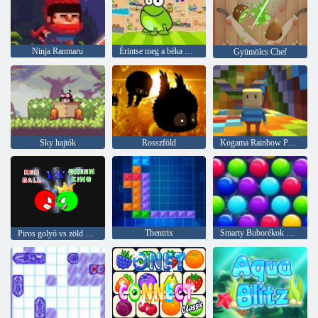
Ninja Ranmaru
Érintse meg a béka Doodle
Gyümölcs Chef
Sky hajtók
Rosszföld
Kogama Rainbow Parkour
Thentrix
Smarty Buborékok Xmas Edition
Piros golyó vs zöld király