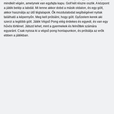
mindkét végén, amelynek van egyfajta kapu. Golf két részre oszlik. A központ
a játék belép a labdát. Mi lenne akkor dobd a másik oldalon, és egy gólt,
akkor használja az ütő téglalapok. Ők mozdulatodat segítségével nyilak
található a képernyőn. Meg kell próbálni, hogy gólt. Győzelem kerek aki
szerzi a legtöbb gólt. Játék Végső Pong elég érdekes és egyedi, és van egy
hűvös történet. Játszd lehet, mint a gyermekek és felnőttek számára
egyaránt. Csak nyissa ki a végső pong honlapunkon, és próbálja az erők
ebben a játékban.