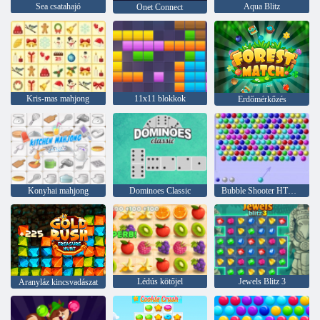
Sea csatahajó
Aqua Blitz
Onet Connect
Kris-mas mahjong
11x11 blokkok
Erdőmérkőzés
Konyhai mahjong
Dominoes Classic
Bubble Shooter HTML5
Lédús kötőjel
Jewels Blitz 3
Aranyláz kincsvadászat