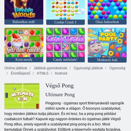
Buborékos erdő
Okos buborékok
Cookie Crush 3
Kerti mesék
Candy mérkőzés!
Medencés buli
Online játékok
Játékok gyerekeknek
Ügyességi játékok
Ügyesség
Érintőkijelző
HTML5
Android
Végső Pong
Ultimate Pong
Pingpong - izgalmas sport fölényeskedő rajongók
milliói szerte a világon. Ő bizonyos szabályokat,
hogy minden játékos tudja játszani. És mi lesz, ha a ping-pong például
csatlakozni futball? Kapunk egy nagyon érdekes és izgalmas játék Végső
Pong stílus, amely egyesíti a szabályokat ping-pong és a foci. Most
bemutatjuk Önnek a szabályokat. Előttünk a képernyőn egyfajta focipálya,