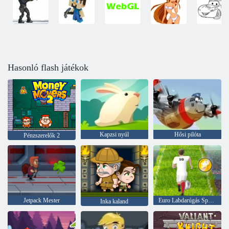
Hasonló flash játékok
Kapzsi nyúl
Hősi pilóta
Pénzszerelők 2
Jetpack Mester
Euro Labdarúgás Sprint
Inka kaland