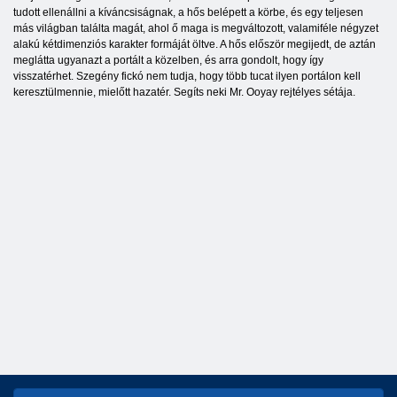
tudott ellenállni a kíváncsiságnak, a hős belépett a körbe, és egy teljesen
más világban találta magát, ahol ő maga is megváltozott, valamiféle négyzet
alakú kétdimenziós karakter formáját öltve. A hős először megijedt, de aztán
meglátta ugyanazt a portált a közelben, és arra gondolt, hogy így
visszatérhet. Szegény fickó nem tudja, hogy több tucat ilyen portálon kell
keresztülmennie, mielőtt hazatér. Segíts neki Mr. Ooyay rejtélyes sétája.