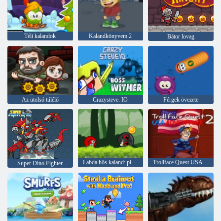
Téli kalandok
Kalandkönyvem 2
Bátor lovag
Az utolsó túlélő
Crazysteve. IO
Férgek övezete
Labda hős kaland: piros ugráló labda
Trollface Quest USA Adventure 2
Super Dino Fighter