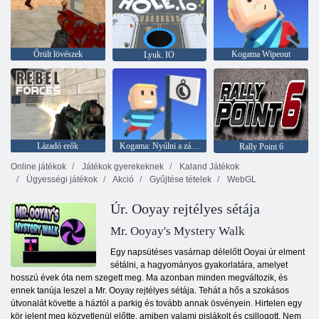
Őrült lövészek
Kogama Wipeout
Lyuk. IO
Lázadó erők
Kogama: Nyúlni a zászlót
Rally Point 6
Online játékok
Játékok gyerekeknek
Kaland Játékok
Ügyességi játékok
Akció
Gyűjtése tételek
WebGL
Úr. Ooyay rejtélyes sétája
Mr. Ooyay's Mystery Walk
Egy napsütéses vasárnap délelőtt Ooyai úr elment
sétálni, a hagyományos gyakorlatára, amelyet
hosszú évek óta nem szegett meg. Ma azonban minden megváltozik, és
ennek tanúja leszel a Mr. Ooyay rejtélyes sétája. Tehát a hős a szokásos
útvonalát követte a háztól a parkig és tovább annak ösvényein. Hirtelen egy
kör jelent meg közvetlenül előtte, amiben valami pislákolt és csillogott. Nem