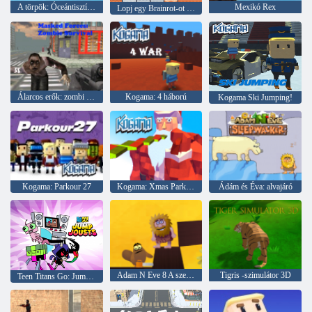
A törpök: Óceántisztítás
Mexikó Rex
Lopj egy Brainrot-ot a Noobbal és Pro-val!
Álarcos erők: zombi túlélés
Kogama: 4 háború
Kogama Ski Jumping!
Kogama: Parkour 27
Kogama: Xmas Parkour
Ádám és Éva: alvajáró
Adam N Eve 8 A szerelmi küldetés
Tigris -szimulátor 3D
Teen Titans Go: Jump Jousts