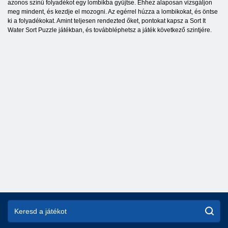
azonos színű folyadékot egy lombikba gyűjtse. Ehhez alaposan vizsgáljon
meg mindent, és kezdje el mozogni. Az egérrel húzza a lombikokat, és öntse
ki a folyadékokat. Amint teljesen rendezted őket, pontokat kapsz a Sort It
Water Sort Puzzle játékban, és továbbléphetsz a játék következő szintjére.