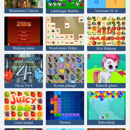
Montezuma 2 kincsei
Szerezzen 10 -et
Labdarúgás Bubbles
Mahjong mánia
Woodventure Mahjong Connect
Kris Mahjong
Tűz és Víz 4
Kyodai pillangó
Buborék gémes
Thentrix
Buborékbáj
Lédús kötőjel