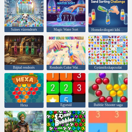
Színes vízrendezés
Magic Water Sort
Homokválogató kihívás
Bájital rendezés
Rendezés Color Water Puzzle
Gyümölcskapcsolat
Egyesül
Bubble Shooter saga
Hexa