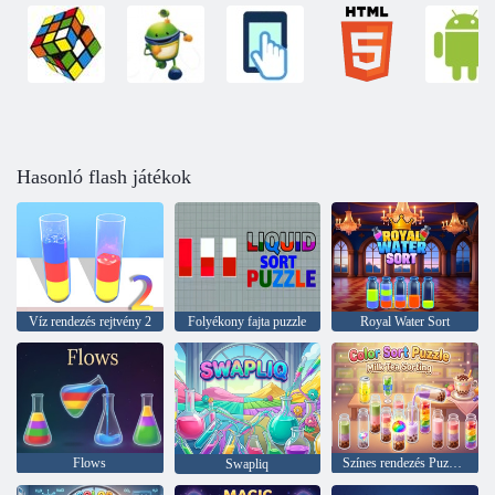
Hasonló flash játékok
Víz rendezés rejtvény 2
Folyékony fajta puzzle
Royal Water Sort
Flows
Színes rendezés Puzzle Tej Tea válogatás
Swapliq