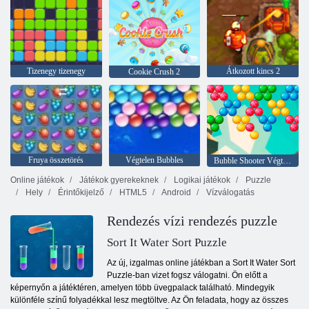
Tizenegy tizenegy
Átkozott kincs 2
Cookie Crush 2
Fruya összetörés
Végtelen Bubbles
Bubble Shooter Végtelen
Online játékok
Játékok gyerekeknek
Logikai játékok
Puzzle
Hely
Érintőkijelző
HTML5
Android
Vízválogatás
Rendezés vízi rendezés puzzle
Sort It Water Sort Puzzle
Az új, izgalmas online játékban a Sort It Water Sort
Puzzle-ban vizet fogsz válogatni. Ön előtt a
képernyőn a játéktéren, amelyen több üvegpalack található. Mindegyik
különféle színű folyadékkal lesz megtöltve. Az Ön feladata, hogy az összes