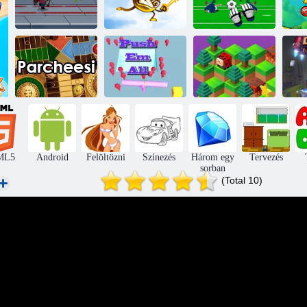
Jetpack Mester
Kulcs és pajzs
Kapus Champ
Nyomja meg az
Parcheesi
összes embert
Le a hegyre
Kö
ML5
Android
Felöltözni
Színezés
Három egy
Tervezés
sorban
(Total 10)