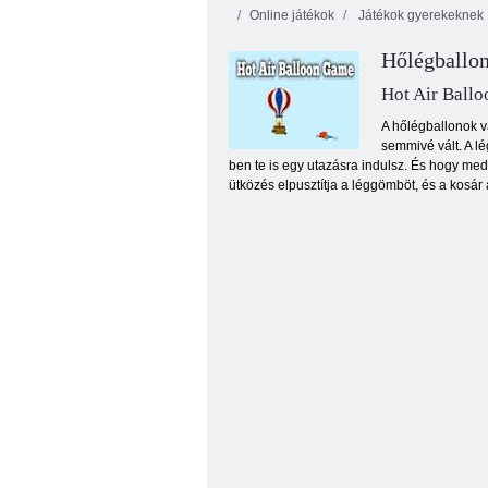
Online játékok
Játékok gyerekeknek
Hőlégballon
Hot Air Ball
A hőlégballonok v
semmivé vált. A l
ben te is egy utazásra indulsz. És hogy medd
Pillangó Kyodai HD
ütközés elpusztítja a léggömböt, és a kosár 