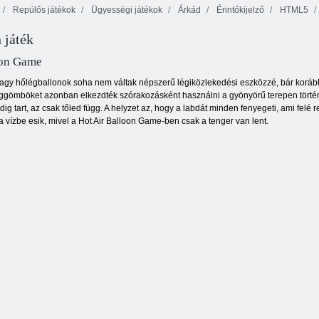
Repülős játékok
Ügyességi játékok
Árkád
Érintőkijelző
HTML5
 játék
Dominoes
Classic
Jewels Blitz 3
Vonal 98
oon Game
agy hőlégballonok soha nem váltak népszerű légiközlekedési eszközzé, bár koráb
éggömböket azonban elkezdték szórakozásként használni a gyönyörű terepen törté
ig tart, az csak tőled függ. A helyzet az, hogy a labdát minden fenyegeti, ami felé
a vízbe esik, mivel a Hot Air Balloon Game-ben csak a tenger van lent.