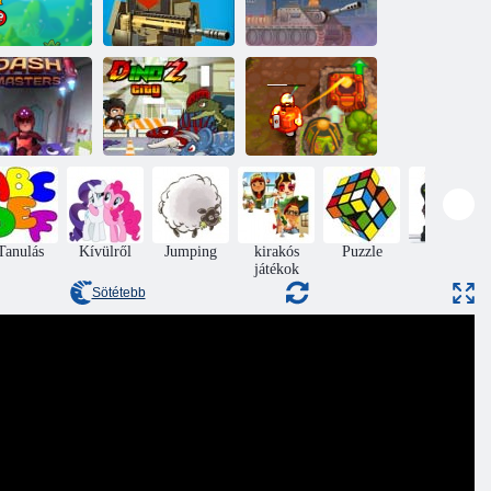
Vörös labda
Őrült pixel
örökre
hadviselés
Tank Csillagok
tőjelmesterek
Dinoz város
Átkozott kincs 2
Tanulás
Kívülről
Jumping
kirakós
Puzzle
Akció
játékok
Sötétebb