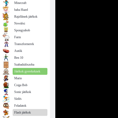
Minecraft
baba Hazel
Rajzfilmek játékok
Nevelési
Spongyabob
Farm
Transzformerek
Autók
Ben 10
Szabadulószoba
Játékok gyerekeknek
Mario
Csiga Bob
Sonic játékok
Síelés
Feladatok
Flash játékok