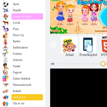
Sport
Repülő
Games for Girls
Lovak
Pony
Dress Up
Barbie
Ételkészítésre
Fodrász
Árkád
Érintőkijelző
HT
Színezés
Smink
Fagyott
Baba Hazel Beach Party
Színes blokkok
Dinoszauruszok
Kaland
Játékok két
Tűz és víz