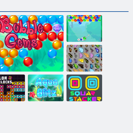
Buborékbáj
Kyodai pillangó
Négyszögletes
zínblokkok
Buborék gémes
Aqua Blitz
betakarító