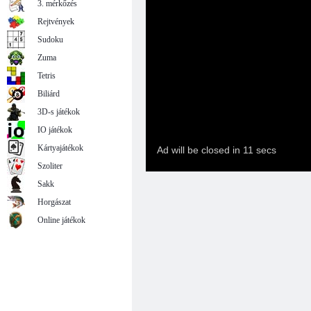
3. mérkőzés
Rejtvények
Sudoku
Zuma
Tetris
Biliárd
3D-s játékok
IO játékok
Kártyajátékok
Szoliter
Sakk
Horgászat
Online játékok