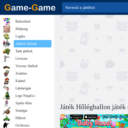
Buborékok
Mahjong
Logika
Játékok fiúknak
Tank játékok
Lövészet
Verseny Játékok
Zombies
Kaland
Labdarúgás
Lego NinjaGo
Spider-Man
Játék Hőlégballon játék 
Stratégia
Háború
Orvlövész