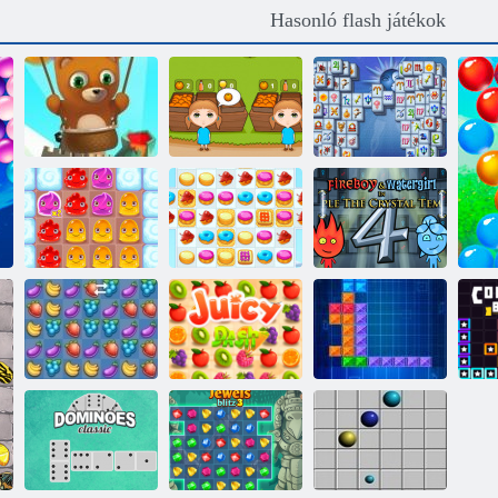
Hasonló flash játékok
Bubble Shooter
Narancssárga
Mahjong
Végtelen
tanya
Fortuna
Pudding föld 2
Cookie Crush 2
Tűz és Víz 4
Fruya összetörés
Lédús kötőjel
Thentrix
S